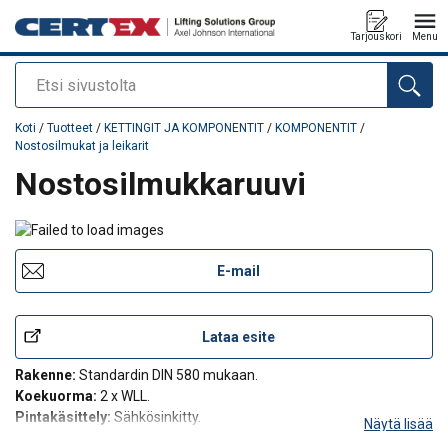
Tarjouskori
Menu
Etsi
Tuote lisätty tarjouspyyntöön
Koti
/
Tuotteet
/
KETTINGIT JA KOMPONENTIT
/
KOMPONENTIT
/
Nostosilmukat ja leikarit
Nostosilmukkaruuvi
E-mail
Lataa esite
Rakenne:
Standardin DIN 580 mukaan.
Koekuorma:
2 x WLL.
Pintakäsittely:
Sähkösinkitty.
Näytä lisää
Huomautus:
Nostosilmukat tulee kiertää lujasti kiinni alustaansa.