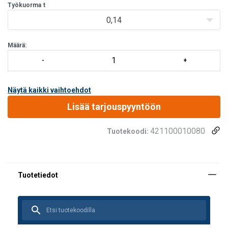
Kun käytetään kahta nostosilmukkaa, niiden tulee olla samassa
Työkuorma
t
tasossa toisiinsa nähden. Nostosilmukoiden välinen kulma saa olla
0,14
ko
Määrä:
Näytä kaikki vaihtoehdot
Lisää tarjouspyyntöön
421100010080
Tuotekoodi: