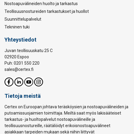
Nostoapuvälineiden huolto ja tarkastus
Teollisuusnostureiden tarkastukset ja huollot
Suunnittelupalvelut
Tekninen tuki
Yhteystiedot
Juvan teollisuuskatu 25 C
02920 Espoo
Puh: 0201 550 220
sales@certex.fi
Tietoja meistä
Certex on Euroopan johtava teräsköysien ja nostoapuvälineiden ja
putoamissuojaimien toimittaja. Meiltä saat myös lakisääteiset
tarkastus- ja huoltopalvelut nostoapuvälineille ja
teollisuusnostureille, räätälöidyt erikoisnostoapuvälineet
asiakkaan tarpeiden mukaan sekä niihin liittyvät