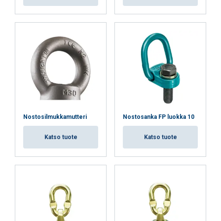
Kohdentavat
Toiminnalliset
Luokittelemattomat
Nostosilmukkamutteri
Nostosanka FP luokka 10
HYVÄKSY KAIKKI
Katso tuote
Katso tuote
HYLKÄÄ KAIKKI
NÄYTÄ TIEDOT