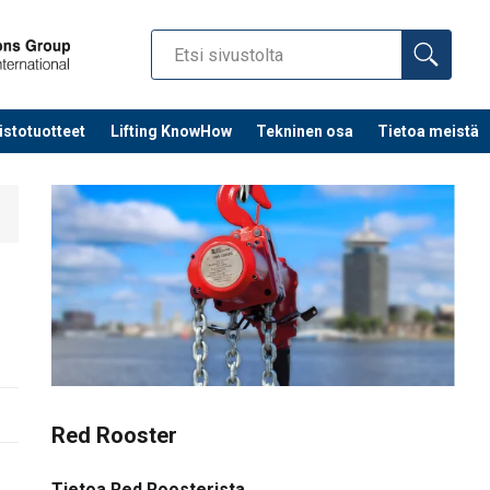
istotuotteet
Lifting KnowHow
Tekninen osa
Tietoa meistä
Red Rooster
Tietoa Red Roosterista