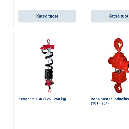
sisällön, mainosten personointiin ja liikenteemme analysointii
käytöstäsi mainos- ja analytiikkakumppaneidemme kanssa, jotka 
ka olet heille antanut tai joita he ovat keränneet käyttäessäsi palv
Katso tuote
Katso tuot
Suorituskyvylliset
Kohdentavat
Toiminnalliset
L
HYLKÄÄ KAIKKI
HY
Kevennin TCR (125 - 250 kg)
Red Rooster -paineilm
(10 t - 20 t)