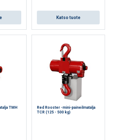
n. Jaamme myös
voivat yhdistää ne
eluitaan.
e
Katso tuote
uokittelemattomat
VÄKSY KAIKKI
atalja TMH
Red Rooster -mini-paineilmatalja
TCR (125 - 500 kg)