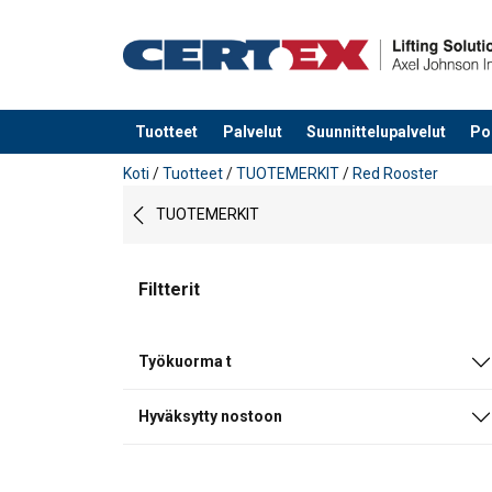
Tuotteet
Palvelut
Suunnittelupalvelut
Po
Tuote lisätty tarjouspyyntöön
Koti
/
Tuotteet
/
TUOTEMERKIT
/
Red Rooster
TUOTEMERKIT
Filtterit
Työkuorma t
Hyväksytty nostoon