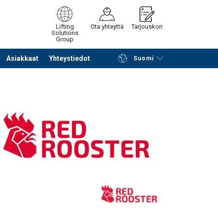
Lifting
Ota yhteyttä
Tarjouskori
Solutions
Group
Asiakkaat
Yhteystiedot
Suomi
Jatka selailua
Tuotekoriin