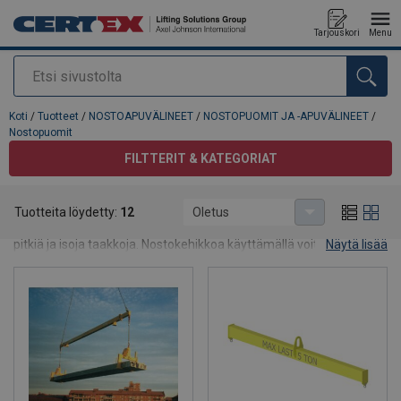
Tarjouskori
Menu
Etsi
Tuote lisätty tarjouspyyntöön
Koti
/
Tuotteet
/
NOSTOAPUVÄLINEET
/
NOSTOPUOMIT JA -APUVÄLINEET
/
Nostopuomit
FILTTERIT & KATEGORIAT
Nostopuomit
Tuotteita löydetty:
12
Oletus
NOSTOPUOMIT - Nostopuomien avulla voidaan nostaa turvallisesti
pitkiä ja isoja taakkoja. Nostokehikkoa käyttämällä voit nostaa
Näytä lisää
isoja taakkoja niitä vahingoittamatta, soveltuu esim. veneiden
nostoon. Ota yhteyttä niin etsimme ratkaisun nosto-ongelmaasi!