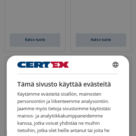
Katso tuote
Katso tuote
FINNISH
Tämä sivusto käyttää evästeitä
ENGLISH TRANSLATION
Käytämme evästeitä sisällön, mainosten
personointiin ja liikenteemme analysointiin.
Jaamme myös tietoja sivustomme käytöstäsi
mainos- ja analytiikkakumppaneidemme
Kontinnostopuomi tyyppi A ja
Kontinnostopuomi tyyppi C ja
B
D
kanssa, jotka voivat yhdistää ne muihin
tietoihin, jotka olet heille antanut tai joita he