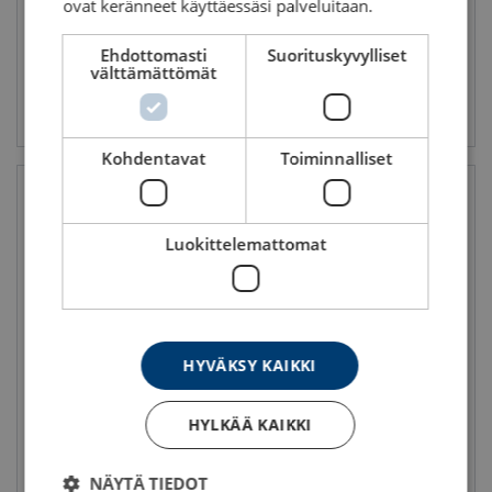
ovat keränneet käyttäessäsi palveluitaan.
Ehdottomasti
Suorituskyvylliset
välttämättömät
Katso tuote
Katso tuote
Kohdentavat
Toiminnalliset
Luokittelemattomat
HYVÄKSY KAIKKI
Monitoiminostopuomi X-lift
Kattotuolien ja
900
liimapuupalkkien nostin
HYLKÄÄ KAIKKI
NÄYTÄ TIEDOT