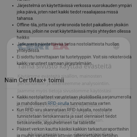
Järjestelmä on käytettävissä verkossa vuorokauden ympäri
joka päivä, joten näet kaikki tiedot reaaliajassa missä
tahansa.
Offline-tila, jotta voit synkronoida tiedot paikallisen yksikön
kanssa, jolloin ne ovat käytettävissä myös yhteyden ollessa
heikko.
Jatkuvasti päivitettävää tietoa nostolaitteista huollon
yhteydessä.
FINNISH
Ei sidottu toimittajaan tai tuotetyyppiin. Voit siis rekisteröidä
kaikki varusteet samaan järjestelmään.
Tämä sivusto käyttää evästeitä
ENGLISH TRANSLATION
Käytämme evästeitä sisällön, mainosten
Näin CertMax+ toimii
personointiin ja liikenteemme analysointiin.
Jaamme myös tietoja sivustomme käytöstäsi
Kaikki nostolaitteet varustetaan yksilöllisellä sarjanumerolla
mainos- ja analytiikkakumppaneidemme
ja mahdollisesti
RFID-sirulla
tunnistamista varten.
kanssa, jotka voivat yhdistää ne muihin
Kun RFID-siru skannataan RFID-lukijalla, nostolaite
tietoihin, jotka olet heille antanut tai joita he
tunnistetaan tietokannasta ja saat olennaiset tiedot
ovat keränneet käyttäessäsi palveluitaan.
tietokoneelle, älypuhelimeen tai tabletille.
Pääset verkon kautta käsiksi kaikkiin tarkastusraportteihin
Ehdottomasti
Suorituskyvylliset
ja muihin varusteisiin liittyviin tallennettuihin tietoihin.