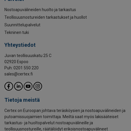
Nostoapuvälineiden huolto ja tarkastus
Teollisuusnostureiden tarkastukset ja huollot
Suunnittelupalvelut
Tekninen tuki
Yhteystiedot
Juvan teollisuuskatu 25 C
02920 Espoo
Puh: 0201 550 220
sales@certex.fi
Tietoja meistä
Certex on Euroopan johtava teräsköysien ja nostoapuvälineiden ja
putoamissuojaimien toimittaja. Meiltä saat myös lakisääteiset
tarkastus- ja huoltopalvelut nostoapuvälineille ja
teollisuusnostureille, räätälöidyt erikoisnostoapuvälineet