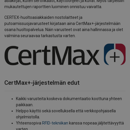
asiakirjat, kuten sertifikaatit, käyttöohjeet ja kuvat. Myös tarpeisiin
mukautettujen raporttien luominen onnistuu vaivatta.
CERTEX-huoltoasiakkaiden nostolaitteet ja
putoamissuojavarusteet kirjataan aina CertMax+-järjestelmään
osana huoltopalvelua. Näin varusteet ovat aina hallinnassa ja olet
valmiina seuraavaa tarkastusta varten.
CertMax+-järjestelmän edut
Kaikki varusteita koskeva dokumentaatio koottuna yhteen
paikkaan.
Helppo käyttö sekä sovelluksella että verkkopohjaisella
ohjelmistolla.
Yhteensopiva
RFID-tekniikan
kanssa nopeaa jäljitettävyyttä
varten.