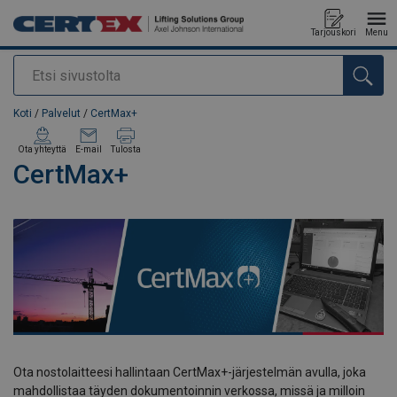
Tarjouskori
Menu
Etsi
Tuote lisätty tarjouspyyntöön
Koti
/
Palvelut
/
CertMax+
Ota yhteyttä
E-mail
Tulosta
CertMax+
Ota nostolaitteesi hallintaan CertMax+-järjestelmän avulla, joka
mahdollistaa täyden dokumentoinnin verkossa, missä ja milloin