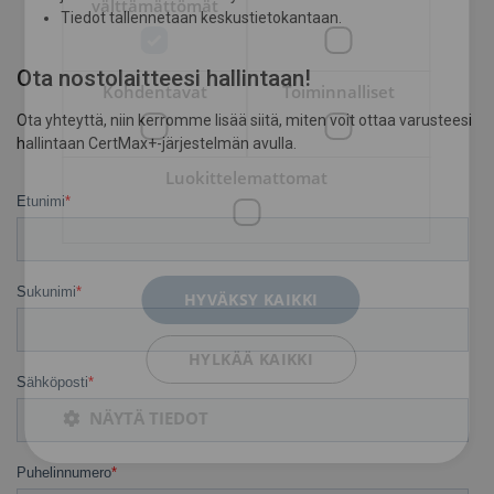
välttämättömät
Tiedot tallennetaan keskustietokantaan.
Ota nostolaitteesi hallintaan!
Kohdentavat
Toiminnalliset
Ota yhteyttä, niin kerromme lisää siitä, miten voit ottaa varusteesi
hallintaan CertMax+-järjestelmän avulla.
Luokittelemattomat
HYVÄKSY KAIKKI
HYLKÄÄ KAIKKI
NÄYTÄ TIEDOT