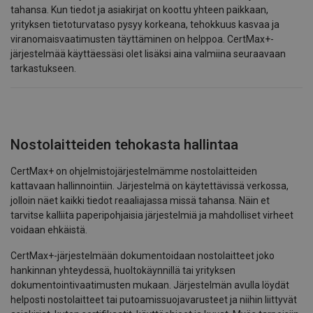
tahansa. Kun tiedot ja asiakirjat on koottu yhteen paikkaan,
yrityksen tietoturvataso pysyy korkeana, tehokkuus kasvaa ja
viranomaisvaatimusten täyttäminen on helppoa. CertMax+-
järjestelmää käyttäessäsi olet lisäksi aina valmiina seuraavaan
tarkastukseen.
Nostolaitteiden tehokasta hallintaa
CertMax+ on ohjelmistojärjestelmämme nostolaitteiden
kattavaan hallinnointiin. Järjestelmä on käytettävissä verkossa,
jolloin näet kaikki tiedot reaaliajassa missä tahansa. Näin et
tarvitse kalliita paperipohjaisia järjestelmiä ja mahdolliset virheet
voidaan ehkäistä.
CertMax+-järjestelmään dokumentoidaan nostolaitteet joko
hankinnan yhteydessä, huoltokäynnillä tai yrityksen
dokumentointivaatimusten mukaan. Järjestelmän avulla löydät
helposti nostolaitteet tai putoamissuojavarusteet ja niihin liittyvät