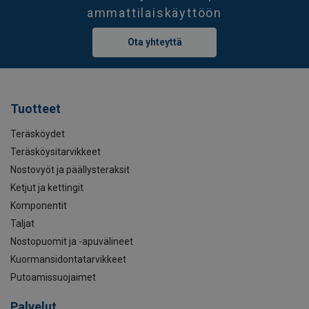
ammattilaiskäyttöön
Ota yhteyttä
Tuotteet
Teräsköydet
Teräsköysitarvikkeet
Nostovyöt ja päällysteraksit
Ketjut ja kettingit
Komponentit
Taljat
Nostopuomit ja -apuvälineet
Kuormansidontatarvikkeet
Putoamissuojaimet
Palvelut