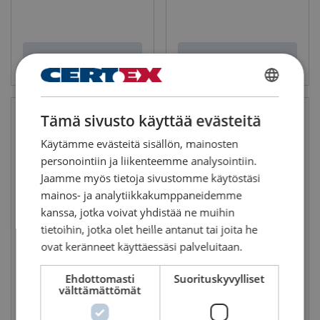
Katso tuote
Katso tuote
FINNISH
Tämä sivusto käyttää evästeitä
ENGLISH TRANSLATION
Käytämme evästeitä sisällön, mainosten
personointiin ja liikenteemme analysointiin.
Jaamme myös tietoja sivustomme käytöstäsi
mainos- ja analytiikkakumppaneidemme
kanssa, jotka voivat yhdistää ne muihin
tietoihin, jotka olet heille antanut tai joita he
Teräsköysi 6x36-IWRC
Puristustyökalu Bripress MK
ovat keränneet käyttäessäsi palveluitaan.
31
Säikeiden lukumäärä: 6
Ehdottomasti
Suorituskyvylliset
välttämättömät