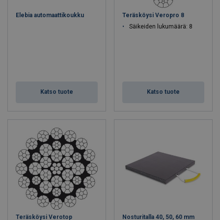
asiakaskohtaisia erikoistuotteita. Valikoimassamme on myös
Elebia automaattikoukku
Teräsköysi Veropro 8
kattava valikoima putoamissuojia sekä teatteri- ja
Säikeiden lukumäärä: 8
viihdepalvelupuolella soveltuvia nostoapuvälineitä.
Valitse oikea kategoria tuotevalikoistamme. Jos tarvitset apua,
ota yhteyttä
ja autamme sinua löytämään parhaan ratkaisun.
Katso tuote
Katso tuote
Teräsköysi Verotop
Nosturitalla 40, 50, 60 mm