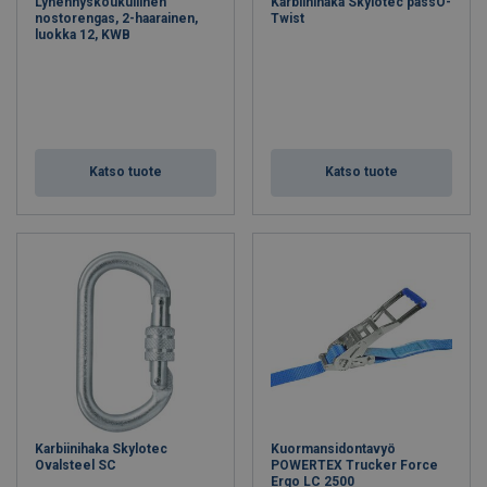
Lyhennyskoukullinen
Karbiinihaka Skylotec passO-
nostorengas, 2-haarainen,
Twist
luokka 12, KWB
Katso tuote
Katso tuote
Karbiinihaka Skylotec
Kuormansidontavyö
Ovalsteel SC
POWERTEX Trucker Force
Ergo LC 2500