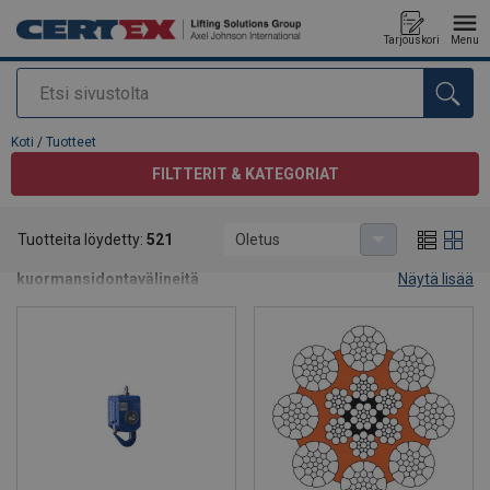
Tarjouskori
Menu
Etsi
Tuote lisätty tarjouspyyntöön
Koti
/
Tuotteet
FILTTERIT & KATEGORIAT
Tuotteet
Tuotteita löydetty:
521
Oletus
Laaja valikoima teräsköysiä ja nosto- ja
kuormansidontavälineitä
Näytä lisää
Tarjoamme sinulle laajan valikoiman teräsköysiä ja nosto- ja
kuormansidontavälineitä, sekä kattavasti kuorman nostamiseen
soveltuvia erikoistuotteita kuten sähkönostimia ja kääntäpuomeja.
Valikoimastamme löytyy myös ympäristöystävälliset tuotteet,
jotka vastaavat nykypäivän kestävän kehityksen vaatimuksiin.
Teräsköysirakseissa sekä nosto- ja sidontavöissä pystymme
oman valmistuksemme ansiosta toimittamaan nopeasti