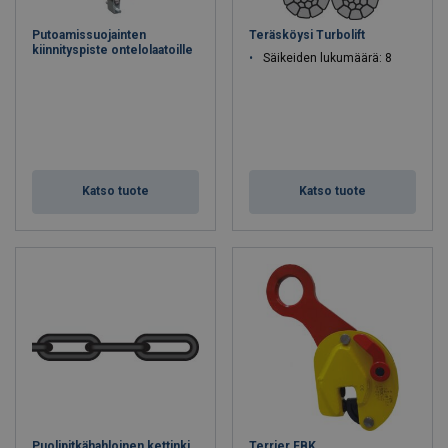
Putoamissuojainten
Teräsköysi Turbolift
kiinnityspiste ontelolaatoille
Säikeiden lukumäärä: 8
Katso tuote
Katso tuote
Puolipitkähahloinen kettinki
Terrier FBK