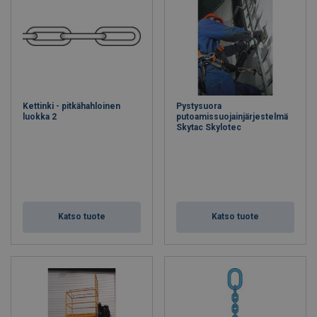
Kettinki - pitkähahloinen
Pystysuora
luokka 2
putoamissuojainjärjestelmä
Skytac Skylotec
Katso tuote
Katso tuote