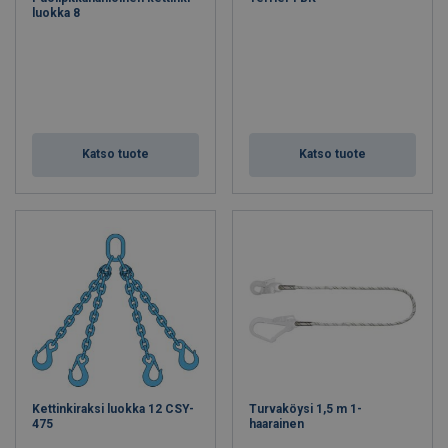
luokka 8
Katso tuote
Katso tuote
Kettinkiraksi luokka 12 CSY-
Turvaköysi 1,5 m 1-
475
haarainen