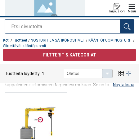
Tarjouskori
Menu
Etsi
Tuote lisätty tarjouspyyntöön
Koti
/
Tuotteet
/
NOSTURIT JA SÄHKÖNOSTIMET
/
KÄÄNTÖPUOMINOSTURIT
/
Siirrettävät kääntöpuomit
FILTTERIT & KATEGORIAT
Siirrettävät kääntöpuomit
Tuotteita löydetty:
1
Oletus
Siirrettävä kääntöpuomi tarjoaa optimaalisen ratkaisun
kappaleiden siirtämiseen tarpeidesi mukaan. Se on taloudellinen
Näytä lisää
ja tehokas vaihtoehto, joka samalla takaa työturvallisuutesi.
Mobilus MOB - siirrettävän kääntöpuomin ainutlaatuisuus ilmenee
sen täysin liikuteltavassa muodossa, johon integroitu vastapaino
mahdollistaa. Tämä puolestaan tarkoittaa, että voit käyttää sitä
missä tahansa ilman perustukseen kiinnittämisen tarvetta.
Investoimalla siirrettävään kääntöpuomiin, joka tehostaa
työskentelyäsi ja takaa työturvallisuutesi, valitset Mobilus MOB:n –