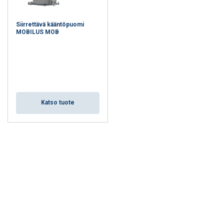
ratkaisun, johon voit luottaa. Tehokas ratkaisu sisätilojen
nostotehtäviin - Tutustu Certexin valikoimaan!
Siirrettävä kääntöpuomi
MOBILUS MOB
Katso tuote