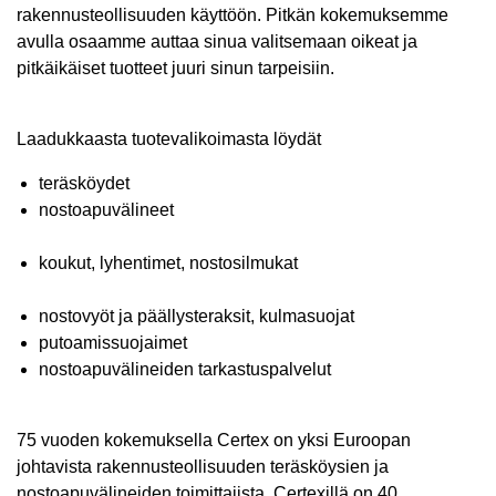
rakennusteollisuuden käyttöön. Pitkän kokemuksemme
avulla osaamme auttaa sinua valitsemaan oikeat ja
pitkäikäiset tuotteet juuri sinun tarpeisiin.
Laadukkaasta tuotevalikoimasta löydät
teräsköydet
nostoapuvälineet
koukut, lyhentimet, nostosilmukat
nostovyöt ja päällysteraksit, kulmasuojat
putoamissuojaimet
nostoapuvälineiden tarkastuspalvelut
75 vuoden kokemuksella Certex on yksi Euroopan
johtavista rakennusteollisuuden teräsköysien ja
nostoapuvälineiden toimittajista. Certexillä on 40