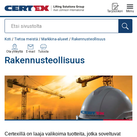
Tarjouskori
Menu
Etsi
Tuote lisätty tarjouspyyntöön
Koti
/
Tietoa meistä
/
Markkina-alueet
/
Rakennusteollisuus
Ota yhteyttä
E-mail
Tulosta
Rakennusteollisuus
Certexillä on laaja valikoima tuotteita, jotka soveltuvat