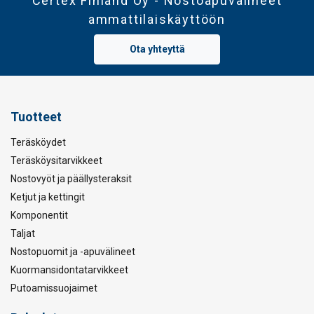
Certex Finland Oy - Nostoapuvälineet
ammattilaiskäyttöön
Ota yhteyttä
Tuotteet
Teräsköydet
Teräsköysitarvikkeet
Nostovyöt ja päällysteraksit
Ketjut ja kettingit
Komponentit
Taljat
Nostopuomit ja -apuvälineet
Kuormansidontatarvikkeet
Putoamissuojaimet