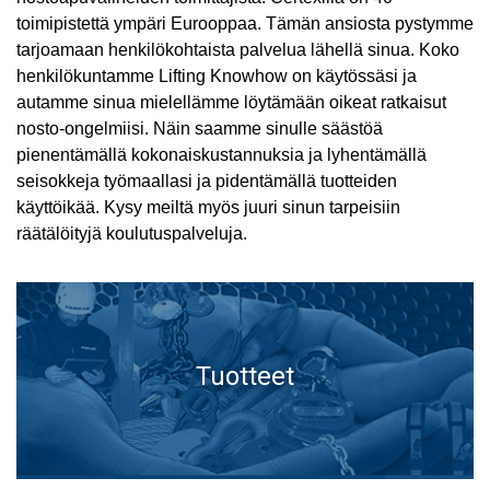
toimipistettä ympäri Eurooppaa. Tämän ansiosta pystymme
tarjoamaan henkilökohtaista palvelua lähellä sinua. Koko
henkilökuntamme Lifting Knowhow on käytössäsi ja
autamme sinua mielellämme löytämään oikeat ratkaisut
nosto-ongelmiisi. Näin saamme sinulle säästöä
pienentämällä kokonaiskustannuksia ja lyhentämällä
seisokkeja työmaallasi ja pidentämällä tuotteiden
FINNISH
käyttöikää. Kysy meiltä myös juuri sinun tarpeisiin
räätälöityjä koulutuspalveluja.
Tämä sivusto käyttää evästeitä
ENGLISH TRANSLATION
Käytämme evästeitä sisällön, mainosten
personointiin ja liikenteemme analysointiin.
Jaamme myös tietoja sivustomme käytöstäsi
mainos- ja analytiikkakumppaneidemme
Tuotteet
kanssa, jotka voivat yhdistää ne muihin
tietoihin, jotka olet heille antanut tai joita he
ovat keränneet käyttäessäsi palveluitaan.
Ehdottomasti
Suorituskyvylliset