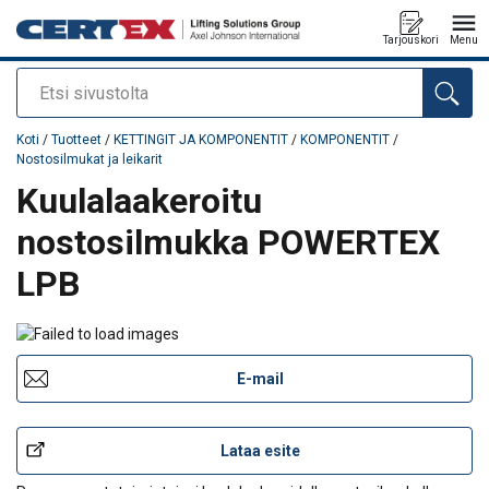
Tarjouskori
Menu
Etsi
Tuote lisätty tarjouspyyntöön
Koti
/
Tuotteet
/
KETTINGIT JA KOMPONENTIT
/
KOMPONENTIT
/
Nostosilmukat ja leikarit
Kuulalaakeroitu
nostosilmukka POWERTEX
LPB
E-mail
Lataa esite