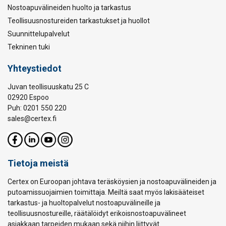
Nostoapuvälineiden huolto ja tarkastus
Teollisuusnostureiden tarkastukset ja huollot
Suunnittelupalvelut
Tekninen tuki
Yhteystiedot
Juvan teollisuuskatu 25 C
02920 Espoo
Puh: 0201 550 220
sales@certex.fi
Tietoja meistä
Certex on Euroopan johtava teräsköysien ja nostoapuvälineiden ja
putoamissuojaimien toimittaja. Meiltä saat myös lakisääteiset
tarkastus- ja huoltopalvelut nostoapuvälineille ja
teollisuusnostureille, räätälöidyt erikoisnostoapuvälineet
asiakkaan tarpeiden mukaan sekä niihin liittyvät