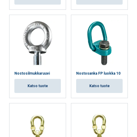
Kohdentavat
Toiminnalliset
Luokittelemattomat
Nostosilmukkaruuvi
Nostosanka FP luokka 10
HYVÄKSY KAIKKI
Katso tuote
Katso tuote
HYLKÄÄ KAIKKI
NÄYTÄ TIEDOT