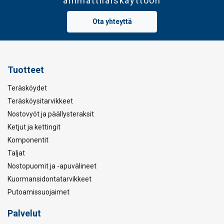
ammattilaiskäyttöön
Ota yhteyttä
Tuotteet
Teräsköydet
Teräsköysitarvikkeet
Nostovyöt ja päällysteraksit
Ketjut ja kettingit
Komponentit
Taljat
Nostopuomit ja -apuvälineet
Kuormansidontatarvikkeet
Putoamissuojaimet
Palvelut