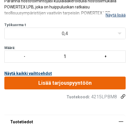
Paranna nostotoimintojasi kuulalaakeroidulla nostosilmukalla
POWERTEX LPB, joka on huippuluokan ratkaisu
teollisuusympäristöjen vaativiin tarpeisiin. POWERTEX LPB
Näytä lisää
nostosilmukka on suunniteltu tarjoamaan vertaansa vailla olevaa
joustavuutta, sillä se voi pyöriä 360 astetta ja kääntyä +/- 115
Työkuorma
t
0,4
Määrä:
Näytä kaikki vaihtoehdot
Lisää tarjouspyyntöön
4215LPBM8
Tuotekoodi: