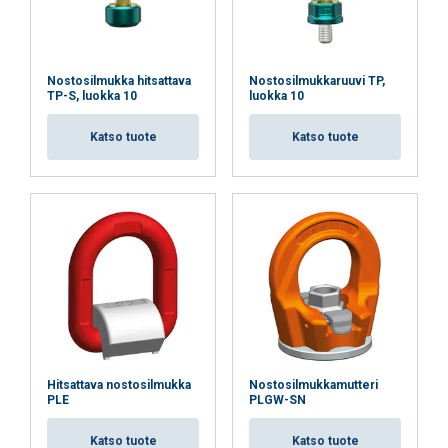
Nostosilmukka hitsattava
Nostosilmukkaruuvi TP,
TP-S, luokka 10
luokka 10
Ominaisuudet:
Katso tuote
Katso tuote
Materiaali:
Merkintä:
Lämpötila-alue:
Pintakäsittely:
Standardi:
Huomautus:
Varmuuskerroin:
Hitsattava nostosilmukka
Nostosilmukkamutteri
PLE
PLGW-SN
Katso tuote
Katso tuote