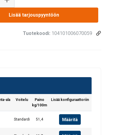
Lisää tarjouspyyntöön
Tuotekoodi:
104101006070059
FINNISH
ENGLISH TRANSLATION
n. Jaamme myös
voivat yhdistää ne
eluitaan.
ta-ala
Voitelu
Paino
Lisää konfiguraattoriin
kg/100m
uokittelemattomat
Määritä
Standardi
51,4