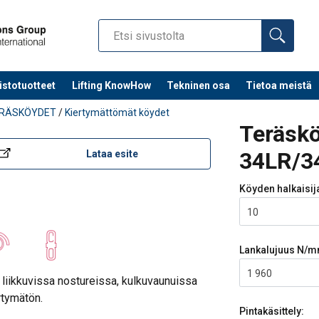
istotuotteet
Lifting KnowHow
Tekninen osa
Tietoa meistä
RÄSKÖYDET
/
Kiertymättömät köydet
Teräsk
34LR/3
Lataa esite
Köyden halkaisij
10
Lankalujuus
N/m
1 960
 liikkuvissa nostureissa, kulkuvaunuissa
rtymätön.
Pintakäsittely: