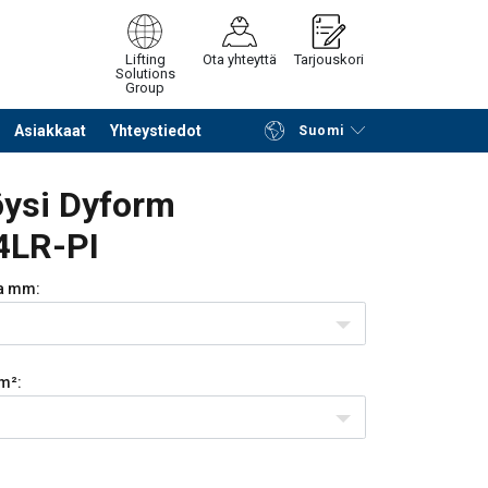
Lifting
Ota yhteyttä
Tarjouskori
Solutions
Group
Asiakkaat
Yhteystiedot
Suomi
Jatka selailua
Tuotekoriin
öysi Dyform
4LR-PI
a
mm:
m²: