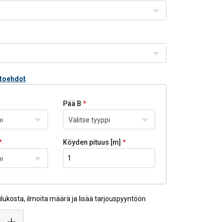
htoehdot
Pää B
i
Valitse tyyppi
Köyden pituus [m]
i
ulukosta, ilmoita määrä ja lisää tarjouspyyntöön