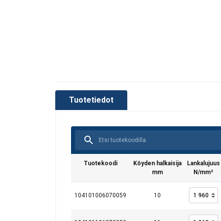
Tuotetiedot
Tämä sivusto 
Käytämme evästeitä 
tietoja sivustomme 
muihin tietoihin, jot
Tuotekoodi
Köyden halkaisija
Lankalujuus
mm
N/mm²
Ehdottomasti
välttämättömät
104101006070059
10