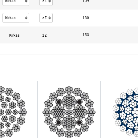
109
-
HYLKÄÄ KAIKKI
HY
130
-
153
-