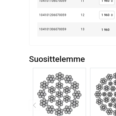
104101106070059
11
NÄYTÄ TIEDOT
104101206070059
12
104101306070059
13
Suosittelemme