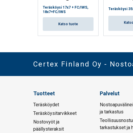
Teräsköysi 17x7 + FC/IWS,
Teräsköysi 35
18x7+FC/IWS
Katso
Katso tuote
Certex Finland Oy - Nost
Tuotteet
Palvelut
Teräsköydet
Nostoapuvälinei
ja tarkastus
Teräsköysitarvikkeet
Teollisuusnostu
Nostovyöt ja
tarkastukset ja 
päällysteraksit