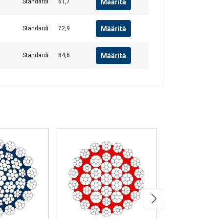
Määritä
Standardi
61,7
VÄKSY KAIKKI
Määritä
Standardi
72,9
Määritä
Standardi
84,6