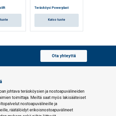
lift
Teräsköysi Powerplast
Teräsköysi Starli
 tuote
Katso tuote
Katso 
Ota yhteyttä
ä
pan johtava teräsköysien ja nostoapuvälineiden
imien toimittaja. Meiltä saat myös lakisääteiset
oltopalvelut nostoapuvälineille ja
eille, räätälöidyt erikoisnostoapuvälineet