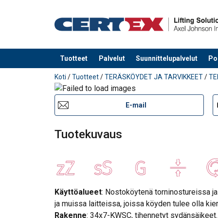
Tuotteet
Palvelut
Suunnittelupalvelut
Po
Tuote lisätty tarjouspyyntöön
Koti
/
Tuotteet
/
TERÄSKÖYDET JA TARVIKKEET
/
TE
E-mail
Tuotekuvaus
Käyttöalueet
: Nostoköytenä torninostureissa ja
ja muissa laitteissa, joissa köyden tulee olla kie
Rakenne
: 34x7-KWSC, tihennetyt sydänsäikeet.