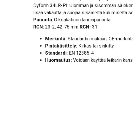
Dyform 34LR-PI: Ulomman ja sisemmän säiekerr
lisää vakautta ja suojaa sisäiseltä kulumiselta s
Punonta
: Oikeakätinen langinpunonta.
RCN:
23-2, 42-76 mm
RCN:
31
Merkintä:
Standardin mukaan, CE-merkint
Pintakäsittely:
Kirkas tai sinkitty.
Standardi:
EN 12385-4
Huomautus:
Voidaan käyttää leikarin kans
Täytekerroin:
0.76
RCN:
23-2