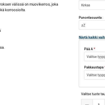
oksen välissä on muovikerros, joka
Kirkas
ekä korroosiolta.
Punontasuunta :
zZ
ä
Näytä kaikki vai
sa.
Pää A
Valitse tyypp
Pakkaustapa
Valitse tyypp
Valitse tuote ta