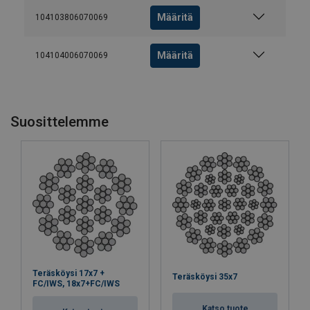
Määritä
104103806070069
Määritä
104104006070069
Suosittelemme
Teräsköysi 17x7 +
Teräsköysi 35x7
FC/IWS, 18x7+FC/IWS
Katso tuote