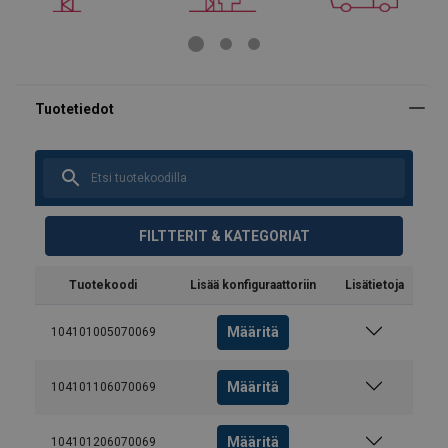
FILTTERIT & KATEGORIAT
Tuotekoodi
Lisää konfiguraattoriin
Lisätietoja
Määritä
104101005070069
Määritä
104101106070069
Määritä
104101206070069