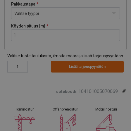
Pakkaustapa
Valitse tyyppi
Köyden pituus [m]
Valitse tuote taulukosta, ilmoita määrä ja lisää tarjouspyyntöön
Lisää tarjouspyyntöön
104101005070069
Tuotekoodi:
Torninosturi
Offshorenosturi
Mobiilinosturi