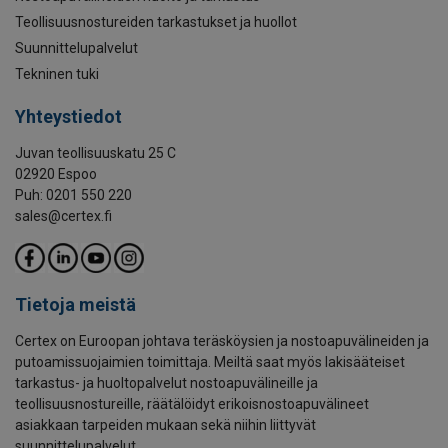
Teollisuusnostureiden tarkastukset ja huollot
Suunnittelupalvelut
Tekninen tuki
Yhteystiedot
Juvan teollisuuskatu 25 C
02920 Espoo
Puh: 0201 550 220
sales@certex.fi
Tietoja meistä
Certex on Euroopan johtava teräsköysien ja nostoapuvälineiden ja
putoamissuojaimien toimittaja. Meiltä saat myös lakisääteiset
tarkastus- ja huoltopalvelut nostoapuvälineille ja
teollisuusnostureille, räätälöidyt erikoisnostoapuvälineet
asiakkaan tarpeiden mukaan sekä niihin liittyvät
suunnittelupalvelut.