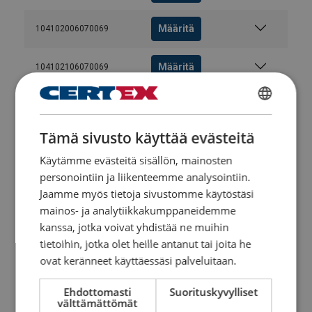
Määritä
104102006070069
Määritä
104102106070069
Määritä
104102206070069
FINNISH
Tämä sivusto käyttää evästeitä
ENGLISH TRANSLATION
Määritä
104102306070069
Käytämme evästeitä sisällön, mainosten
personointiin ja liikenteemme analysointiin.
Määritä
104102406070069
Jaamme myös tietoja sivustomme käytöstäsi
mainos- ja analytiikkakumppaneidemme
Määritä
104102506070069
kanssa, jotka voivat yhdistää ne muihin
tietoihin, jotka olet heille antanut tai joita he
Määritä
ovat keränneet käyttäessäsi palveluitaan.
104102606070069
Ehdottomasti
Suorituskyvylliset
Määritä
104102706070069
välttämättömät