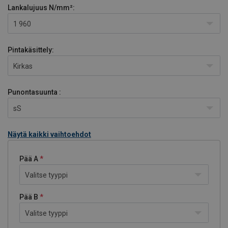
Lankalujuus
N/mm²:
1 960
Pintakäsittely:
Kirkas
Punontasuunta :
sS
Näytä kaikki vaihtoehdot
Pää A
Valitse tyyppi
Pää B
Valitse tyyppi