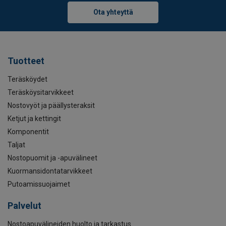
Ota yhteyttä
Tuotteet
Teräsköydet
Teräsköysitarvikkeet
Nostovyöt ja päällysteraksit
Ketjut ja kettingit
Komponentit
Taljat
Nostopuomit ja -apuvälineet
Kuormansidontatarvikkeet
Putoamissuojaimet
Palvelut
Nostoapuvälineiden huolto ja tarkastus