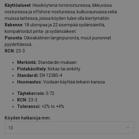
Käyttöalueet
: Hissiköytenä torninostureissa, liikkuvissa
nostureissa ja offshore-nostureissa, kulkuvaunuissa sekä
muissa laitteissa, joissa köyden tulee olla kiertymätön.
Rakenne
: 18 ulompaa ja 22 sisempää sydänsäiettä,
kompaktoidut pinta- ja sydänsäikeet.
Punonta
: Oikeakätinen langinpunonta, muut punonnat
pyydettäessä.
RCN:
23-3
Merkintä:
Standardin mukaan
Pintakäsittely:
Kirkas tai sinkitty.
Standardi:
EN 12385-4
Huomautus:
Voidaan käyttää leikarin kanssa.
Täytekerroin:
0.72
RCN:
23-3
Toleranssi:
+2% to +4%
Köyden halkaisija
mm:
10