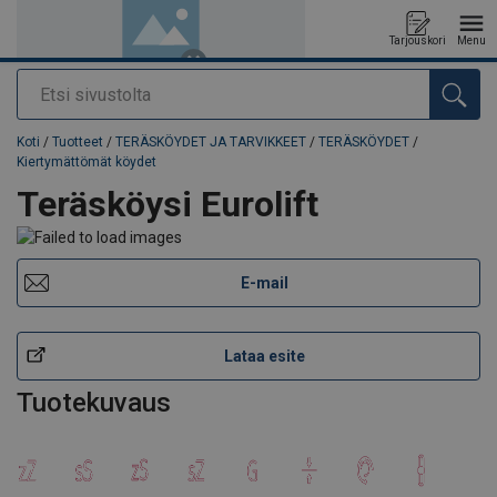
Tarjouskori
Menu
Etsi
Tuote lisätty tarjouspyyntöön
Koti
/
Tuotteet
/
TERÄSKÖYDET JA TARVIKKEET
/
TERÄSKÖYDET
/
Kiertymättömät köydet
Teräsköysi Eurolift
E-mail
Lataa esite
Tuotekuvaus