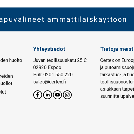
oapuvälineet ammattilaiskäyttöön
Yhteystiedot
Tietoja meist
den huolto
Juvan teollisuuskatu 25 C
Certex on Euroo
02920 Espoo
ja putoamissuoja
Puh: 0201 550 220
tarkastus- ja hu
reiden
sales@certex.fi
teollisuusnostur
huollot
asiakkaan tarpei
lut
suunnittelupalve