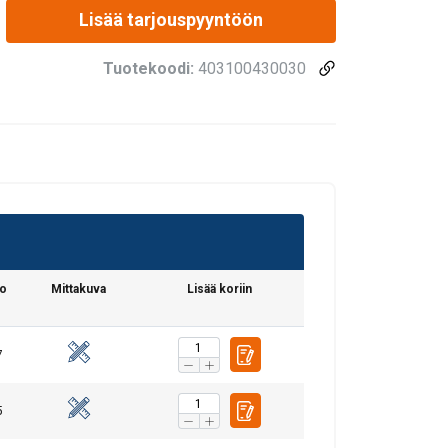
Lisää tarjouspyyntöön
Tuotekoodi:
403100430030
no
Mittakuva
Lisää koriin
7
5