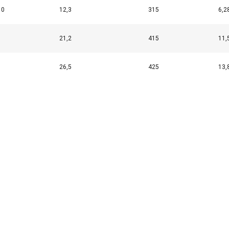
10
12,3
315
6,2
21,2
415
11,
26,5
425
13,
käyttää evästeitä
sisällön, mainosten personointiin ja liikenteemme analysointii
käytöstäsi mainos- ja analytiikkakumppaneidemme kanssa, jotka 
ka olet heille antanut tai joita he ovat keränneet käyttäessäsi palv
Suorituskyvylliset
Kohdentavat
Toiminnalliset
L
HYLKÄÄ KAIKKI
HY