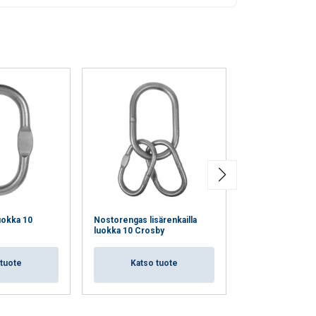
uokka 10
Nostorengas lisärenkailla
Päällysteraksilii
luokka 10 Crosby
Katso 
 tuote
Katso tuote