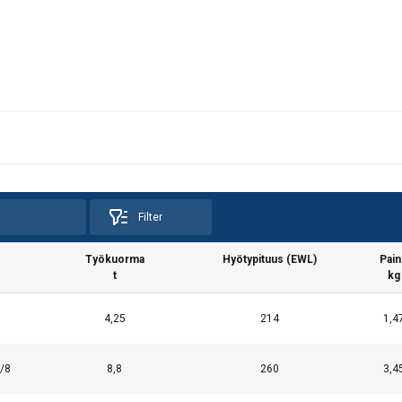
Filter
Työkuorma
Hyötypituus (EWL)
Pai
t
kg
4,25
214
1,4
/8
8,8
260
3,4