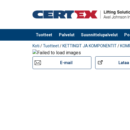
Tuotteet
Palvelut
Suunnittelupalvelut
Po
Tuote lisätty tarjouspyyntöön
Koti
/
Tuotteet
/
KETTINGIT JA KOMPONENTIT
/
KOM
E-mail
Lataa 
Materiaali:
Merkintä:
Pintakäsittely:
Standardi:
Varmuuskerroin:
Luokka: