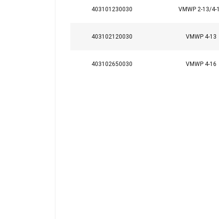
403101230030
VMWP 2-13/4-
403102120030
VMWP 4-13
403102650030
VMWP 4-16
Tämä sivusto 
Käytämme evästeitä 
tietoja sivustomme 
muihin tietoihin, jot
Ehdottomasti
välttämättömät
NÄYTÄ TIEDOT