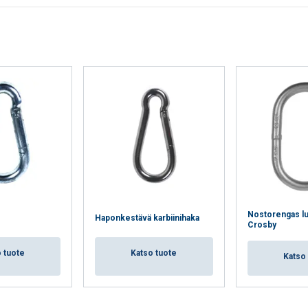
Nostorengas l
Haponkestävä karbiinihaka
Crosby
 tuote
Katso tuote
Katso