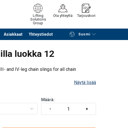
Lifting
Ota yhteyttä
Tarjouskori
Solutions
Group
Asiakkaat
Yhteystiedot
Suomi
Jatka selailua
Tuotekoriin
lla luokka 12
II- and IV-leg chain slings for all chain
Näytä lisää
Määrä: