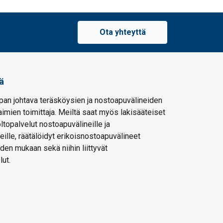
Ota yhteyttä
ä
pan johtava teräsköysien ja nostoapuvälineiden
imien toimittaja. Meiltä saat myös lakisääteiset
oltopalvelut nostoapuvälineille ja
eille, räätälöidyt erikoisnostoapuvälineet
den mukaan sekä niihin liittyvät
lut.