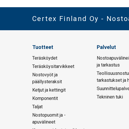
Certex Finland Oy - Nost
Tuotteet
Palvelut
Teräsköydet
Nostoapuvälinei
ja tarkastus
Teräsköysitarvikkeet
Teollisuusnostu
Nostovyöt ja
tarkastukset ja 
päällysteraksit
Suunnittelupalve
Ketjut ja kettingit
Tekninen tuki
Komponentit
Taljat
Nostopuomit ja -
apuvälineet