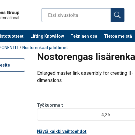
istotuotteet
Lifting KnowHow
Tekninen osa
Tietoa meistä
PONENTIT
/
Nostorenkaat ja liittimet
Nostorengas lisärenkai
esite
Enlarged master link assembly for creating II- I
dimensions.
Työkuorma
t
4,25
Näytä kaikki vaihtoehdot