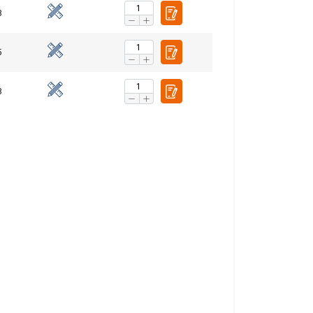
8
5
FINNISH
8
ENGLISH TRANSLATION
n. Jaamme myös
voivat yhdistää ne
eluitaan.
uokittelemattomat
VÄKSY KAIKKI