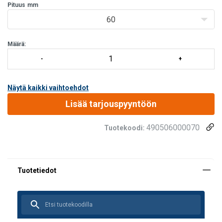
Pituus
mm
60
Määrä:
Näytä kaikki vaihtoehdot
Lisää tarjouspyyntöön
490506000070
Tuotekoodi: