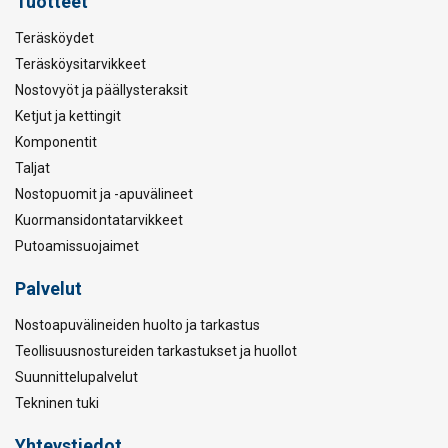
Tuotteet
Teräsköydet
Teräsköysitarvikkeet
Nostovyöt ja päällysteraksit
Ketjut ja kettingit
Komponentit
Taljat
Nostopuomit ja -apuvälineet
Kuormansidontatarvikkeet
Putoamissuojaimet
Palvelut
Nostoapuvälineiden huolto ja tarkastus
Teollisuusnostureiden tarkastukset ja huollot
Suunnittelupalvelut
Tekninen tuki
Yhteystiedot