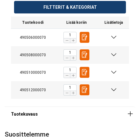
FILTTERIT & KATEGORIAT
Materiaali:
Merkintä:
Tuotekoodi
Lisää koriin
Lisätietoja
Standardi:
490506000070
490508000070
490510000070
490512000070
Suosittelemme