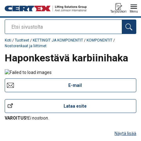
Tarjouskori
Menu
Etsi
Tuote lisätty tarjouspyyntöön
Koti
/
Tuotteet
/
KETTINGIT JA KOMPONENTIT
/
KOMPONENTIT
/
Nostorenkaat ja liittimet
Haponkestävä karbiinihaka
E-mail
Lataa esite
VAROITUS!
Ei nostoon.
Näytä lisää