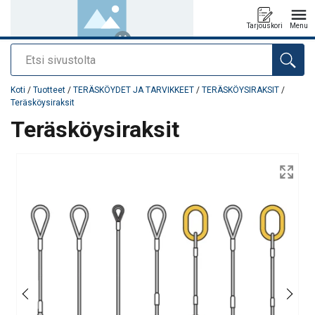
Tarjouskori
Menu
Etsi
Tuote lisätty tarjouspyyntöön
Koti
/
Tuotteet
/
TERÄSKÖYDET JA TARVIKKEET
/
TERÄSKÖYSIRAKSIT
/
Teräsköysiraksit
Teräsköysiraksit