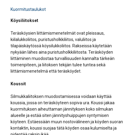
Kuormitustaulukot
Köysiliitokset
Teräsköysien liittämismenetelmät ovat pleissaus,
kiilalukkoliitos, puristusholkkiliitos, valuliitos ja
tilapäiskäytössä köysilukkoliitos. Rakseissa käytetään
nykyään lähes aina puristusholkkiliitosta. Teräsköyden
liittäminen muodostaa turvallisuuden kannalta tärkeän
toimenpiteen, ja liitoksen tekijän tulee tuntea sekä
liittämismenetelmä että teräsköydet.
Koussit
Silmukkaliitoksen muodostamisessa voidaan käyttää
koussia, jossa on teräsköyteen sopiva ura. Koussi jakaa
kuormituksen aiheuttaman jännityksen koko silmukan
alueelle ja estää siten jännityshuippujen syntymisen
köyteen. Estäessään muun nostovälineen ja köyden suoran
kontaktin, koussi suojaa tätä köyden osaa kulumiselta ja
pidentää raksin ikää.