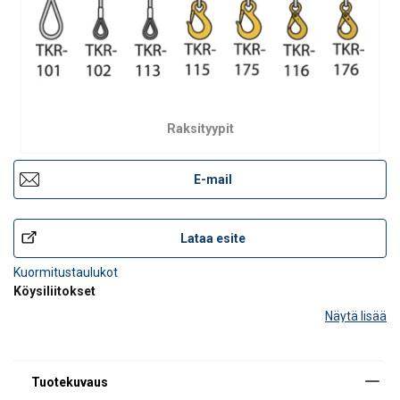
Raksityypit
E-mail
Lataa esite
Kuormitustaulukot
Köysiliitokset
Näytä lisää
Teräsköysien liittämismenetelmät ovat pleissaus, kiilalukkoliitos,
puristusholkkiliitos, valuliitos ja tilapäiskäytössä köysilukkoliitos.
Rakseissa käytetään nykyään lähes aina puristusholkkiliitosta.
Teräsköyden liittäminen muodostaa turvalli