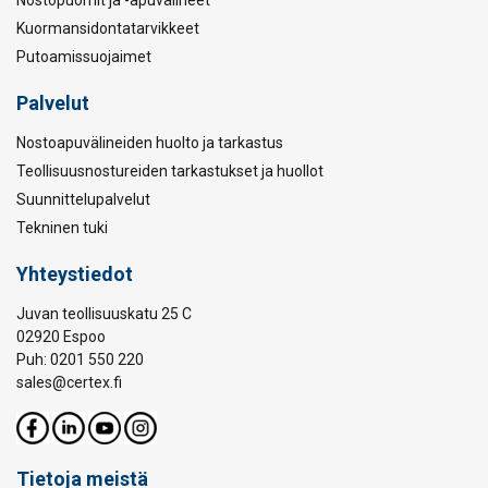
Nostopuomit ja -apuvälineet
Kuormansidontatarvikkeet
Putoamissuojaimet
Palvelut
Nostoapuvälineiden huolto ja tarkastus
Teollisuusnostureiden tarkastukset ja huollot
Suunnittelupalvelut
Tekninen tuki
Yhteystiedot
Juvan teollisuuskatu 25 C
02920 Espoo
Puh: 0201 550 220
sales@certex.fi
Tietoja meistä