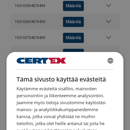
Määritä
103102504070459
Määritä
103102604070459
Määritä
103102704070459
Määritä
103102804070459
Määritä
103102904070459
FINNISH
Tämä sivusto käyttää evästeitä
ENGLISH TRANSLATION
Määritä
103103004070459
Käytämme evästeitä sisällön, mainosten
personointiin ja liikenteemme analysointiin.
Määritä
103103104070459
Jaamme myös tietoja sivustomme käytöstäsi
mainos- ja analytiikkakumppaneidemme
kanssa, jotka voivat yhdistää ne muihin
Määritä
103103204070459
tietoihin, jotka olet heille antanut tai joita he