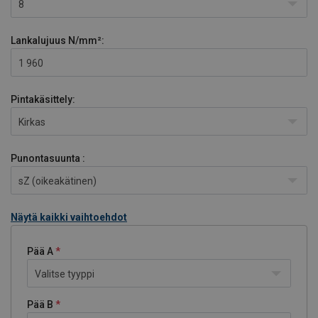
8
Lankalujuus
N/mm²:
1 960
Pintakäsittely:
Kirkas
Punontasuunta :
sZ (oikeakätinen)
Näytä kaikki vaihtoehdot
Pää A
Valitse tyyppi
Pää B