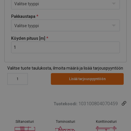
Valitse tyyppi
Pakkaustapa
Valitse tyyppi
Köyden pituus [m]
Valitse tuote taulukosta, ilmoita määrä ja lisää tarjouspyyntöön
Lisää tarjouspyyntöön
103100804070459
Tuotekoodi:
Siltanosturi
Torninosturi
Konttinosturi