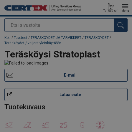
Tarjouskori
Menu
Etsi
Tuote lisätty tarjouspyyntöön
Koti
/
Tuotteet
/
TERÄSKÖYDET JA TARVIKKEET
/
TERÄSKÖYDET
/
Teräsköydet / vaijerit yleiskäyttöön
Teräsköysi Stratoplast
E-mail
Lataa esite
Tuotekuvaus