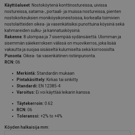
Käyttöalueet
: Nostoköytenä konttinostureissa, uivissa
nostureissa, satama-, portaali- ja muissa nostureissa, pienten
nostokorkeuksien moniköysikoneistoissa, korkealla toimivien
nostolaitteiden oikea- ja vasenkätisiksi punottuina köysinä sekä
kahmareiden sulku- ja kannatusköysinä.
Rakenne
: 8 ulompaa ja 7 sisempää sydänsäiettä. Ulomman ja
sisemmän säiekerroksen välissä on muovikerros, joka lisää
vakautta ja suojaa sisäiseltä kulumiselta sekä korroosiolta.
Punonta
: Oikea- tai vasenkätinen ristiinpunonta.
RCN:
06
Merkintä:
Standardin mukaan
Pintakäsittely:
Kirkas tai sinkitty.
Standardi:
EN 12385-4
Varoitus:
Ei voi käyttää leikarin kanssa.
Täytekerroin:
0.62
RCN:
06
Toleranssi:
+2% to +4%
Köyden halkaisija
mm: