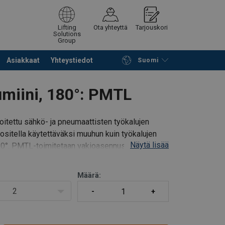
Lifting
Ota yhteyttä
Tarjouskori
Solutions
Group
Asiakkaat
Yhteystiedot
Suomi
Jatka selailua
Tuotekoriin
miini, 180°: PMTL
itettu sähkö- ja pneumaattisten työkalujen
uositella käytettäväksi muuhun kuin työkalujen
Näytä lisää
0°. PMTL-toimitetaan vakioasennustelineillä.
Määrä:
2