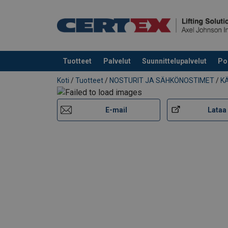
Tuotteet
Palvelut
Suunnittelupalvelut
Po
Tuote lisätty tarjouspyyntöön
Koti
/
Tuotteet
/
NOSTURIT JA SÄHKÖNOSTIMET
/
K
E-mail
Lataa 