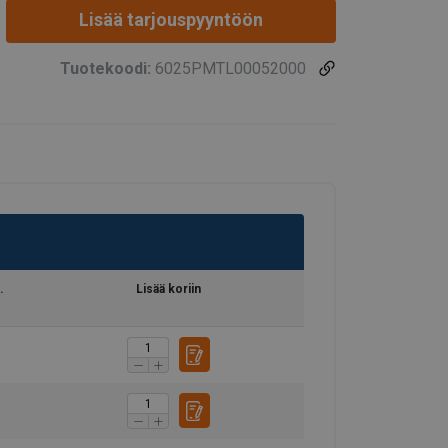
Lisää tarjouspyyntöön
Tuotekoodi:
6025PMTL00052000
.
Lisää koriin