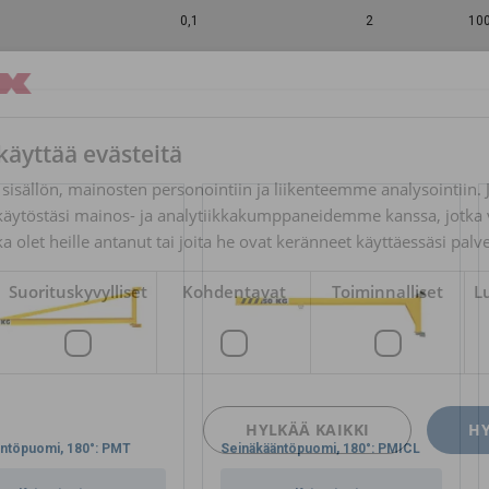
0,1
2
10
käyttää evästeitä
sisällön, mainosten personointiin ja liikenteemme analysointii
käytöstäsi mainos- ja analytiikkakumppaneidemme kanssa, jotka 
ka olet heille antanut tai joita he ovat keränneet käyttäessäsi palv
Suorituskyvylliset
Kohdentavat
Toiminnalliset
L
HYLKÄÄ KAIKKI
HY
ntöpuomi, 180°: PMT
Seinäkääntöpuomi, 180°: PMICL