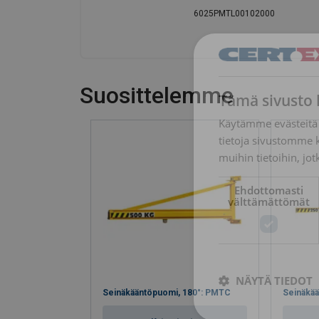
6025PMTL00102000
Suosittelemme
Tämä sivusto 
Käytämme evästeitä 
tietoja sivustomme 
muihin tietoihin, jot
Ehdottomasti
välttämättömät
NÄYTÄ TIEDOT
Seinäkääntöpuomi, 180°: PMTC
Seinäkää