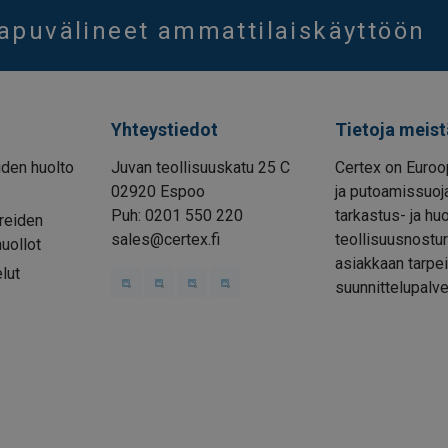
oapuvälineet ammattilaiskäyttöön
Yhteystiedot
Tietoja meist
den huolto
Juvan teollisuuskatu 25 C
Certex on Euroo
02920 Espoo
ja putoamissuoja
Puh: 0201 550 220
tarkastus- ja hu
reiden
sales@certex.fi
teollisuusnostur
huollot
asiakkaan tarpei
lut
suunnittelupalve