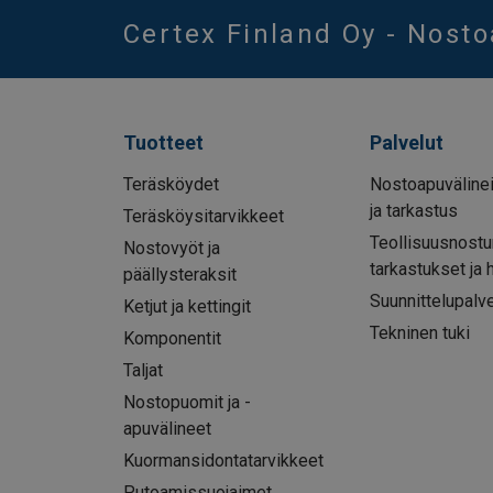
Certex Finland Oy - Nost
Tuotteet
Palvelut
Teräsköydet
Nostoapuvälinei
ja tarkastus
Teräsköysitarvikkeet
Teollisuusnostu
Nostovyöt ja
tarkastukset ja 
päällysteraksit
Suunnittelupalve
Ketjut ja kettingit
Tekninen tuki
Komponentit
Taljat
Nostopuomit ja -
apuvälineet
Kuormansidontatarvikkeet
Putoamissuojaimet