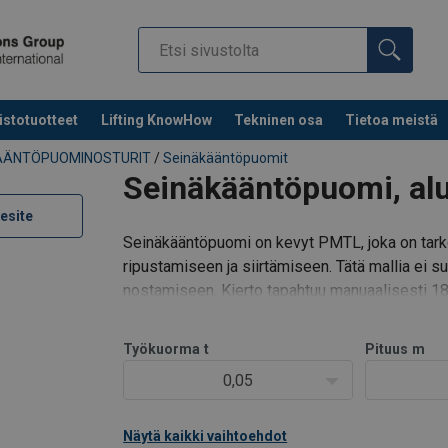
istotuotteet
Lifting KnowHow
Tekninen osa
Tietoa meistä
ÄÄNTÖPUOMINOSTURIT
/
Seinäkääntöpuomit
Seinäkääntöpuomi, alu
esite
Seinäkääntöpuomi on kevyt PMTL, joka on tarko
ripustamiseen ja siirtämiseen. Tätä mallia ei s
nostamiseen. Kierto tapahtuu manuaalisesti 18
Vaihtoehdot:
Lukittava
Työkuorma
t
Pituus
m
0,05
Näytä kaikki vaihtoehdot