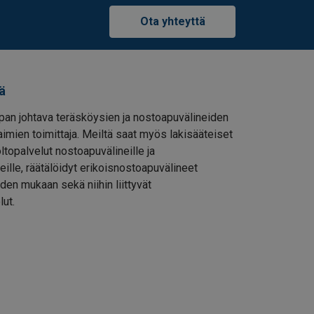
Ota yhteyttä
ä
pan johtava teräsköysien ja nostoapuvälineiden
imien toimittaja. Meiltä saat myös lakisääteiset
oltopalvelut nostoapuvälineille ja
eille, räätälöidyt erikoisnostoapuvälineet
den mukaan sekä niihin liittyvät
lut.