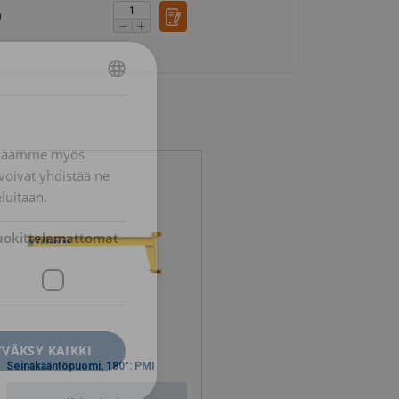
0
FINNISH
ENGLISH TRANSLATION
n. Jaamme myös
voivat yhdistää ne
eluitaan.
uokittelemattomat
VÄKSY KAIKKI
Seinäkääntöpuomi, 180°: PMI