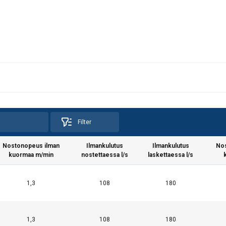
Filter
Nostonopeus ilman
Ilmankulutus
Ilmankulutus
Nos
kuormaa m/min
nostettaessa l/s
laskettaessa l/s
1,3
108
180
1,3
108
180