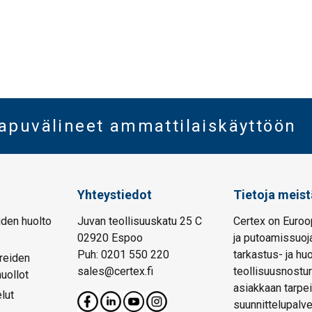
oapuvälineet ammattilaiskäyttöön
Yhteystiedot
Tietoja meist
den huolto
Juvan teollisuuskatu 25 C
Certex on Euroo
02920 Espoo
ja putoamissuoja
Puh: 0201 550 220
tarkastus- ja hu
reiden
sales@certex.fi
teollisuusnostur
huollot
asiakkaan tarpei
lut
suunnittelupalve