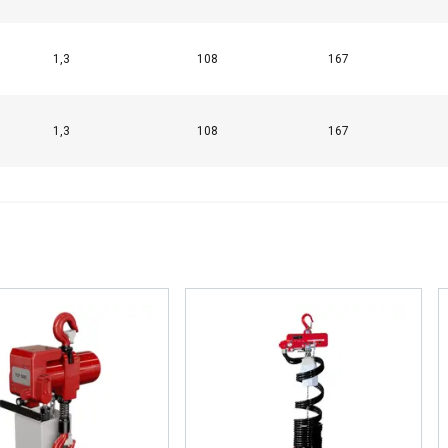
1,3
108
167
1,3
108
167
käyttää evästeitä
sisällön, mainosten personointiin ja liikenteemme analysointii
käytöstäsi mainos- ja analytiikkakumppaneidemme kanssa, jotka 
ka olet heille antanut tai joita he ovat keränneet käyttäessäsi palv
Suorituskyvylliset
Kohdentavat
Toiminnalliset
L