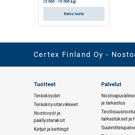
(3.000 - 15.000 kg)
Katso tuote
Certex Finland Oy - Nost
Tuotteet
Palvelut
Teräsköydet
Nostoapuvälinei
ja tarkastus
Teräsköysitarvikkeet
Teollisuusnostu
Nostovyöt ja
tarkastukset ja 
päällysteraksit
Suunnittelupalve
Ketjut ja kettingit