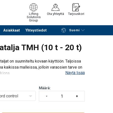
Lifting
Ota yhteyttä
Tarjouskori
Solutions
Group
Asiakkaat
Yhteystiedot
Suomi
Jatka selailua
Tuotekoriin
talja TMH (10 t - 20 t)
aljat on suunniteltu kovaan käyttöön. Taljoissa
ma kaikissa malleissa, jolloin varaosien tarve on
Näytä lisää
kiona.
Määrä:
ord control