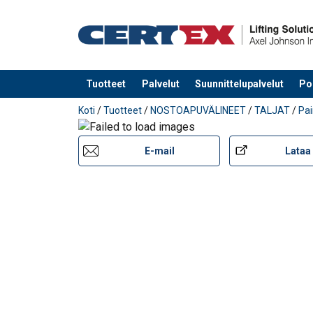
Tuotteet
Palvelut
Suunnittelupalvelut
Po
Tuote lisätty tarjouspyyntöön
Koti
/
Tuotteet
/
NOSTOAPUVÄLINEET
/
TALJAT
/
Pai
E-mail
Lataa 