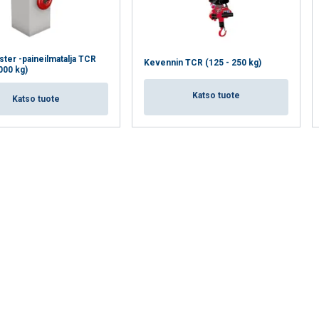
HYLKÄÄ KAIKKI
HY
ter -paineilmatalja TCR
Kevennin TCR (125 - 250 kg)
000 kg)
Katso tuote
Katso tuote