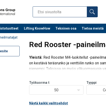
istotuotteet
Lifting KnowHow
Tekninen osa
Tietoa meistä
neilmataljat
Red Rooster -paineilma
esite
Yleistä:
Red Rooster M4-luokitellut -paineilmat
on kestävä teräsrunko ja venttiilin runko on sa
pienempi. Taljoissa on myös ylikuormasuoja va
Vakio-ominaisuudet:
Työkuorma
t
Tyyppi
- Tarkka portaaton nopeudensäät
50
C
Näytä kaikki vaihtoehdot