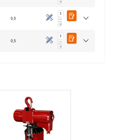
0,5
0,5
FINNISH
ENGLISH TRANSLATION
n. Jaamme myös
voivat yhdistää ne
eluitaan.
uokittelemattomat