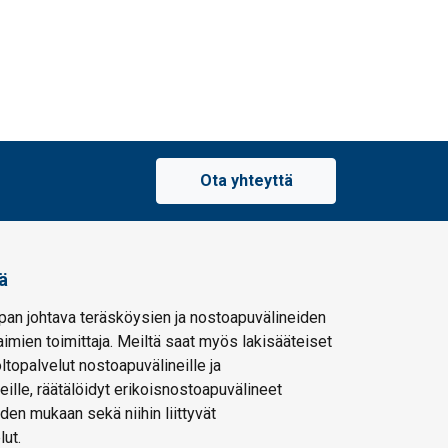
Ota yhteyttä
ä
pan johtava teräsköysien ja nostoapuvälineiden
imien toimittaja. Meiltä saat myös lakisääteiset
oltopalvelut nostoapuvälineille ja
eille, räätälöidyt erikoisnostoapuvälineet
den mukaan sekä niihin liittyvät
lut.