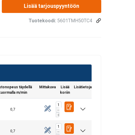
Lisää tarjouspyyntöön
Tuotekoodi:
5601TMH50TC4
tonopeus täydellä
Mittakuva
Lisää
Lisätietoja
kuormalla m/min
koriin
0,7
0,7