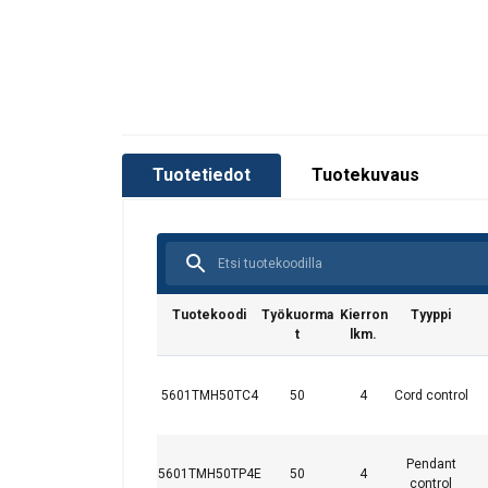
Tuotetiedot
Tuotekuvaus
Tuotekoodi
Työkuorma
Kierron
Tyyppi
t
lkm.
5601TMH50TC4
50
4
Cord control
Pendant
5601TMH50TP4E
50
4
control