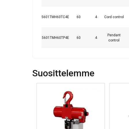
5601TMH60TC4E
60
4
Cord control
Merkintä:
Standardi:
Pendant
5601TMH60TP4E
60
4
control
Tämä sivusto 
Suosittelemme
Käytämme evästeitä 
tietoja sivustomme 
muihin tietoihin, jot
Ehdottomasti
välttämättömät