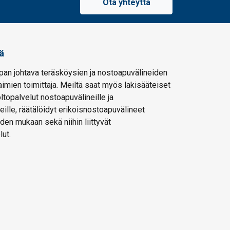
Ota yhteyttä
ä
pan johtava teräsköysien ja nostoapuvälineiden
imien toimittaja. Meiltä saat myös lakisääteiset
oltopalvelut nostoapuvälineille ja
eille, räätälöidyt erikoisnostoapuvälineet
den mukaan sekä niihin liittyvät
lut.