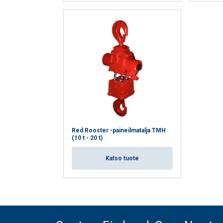
Red Rooster -paineilmatalja TMH
(10 t - 20 t)
Katso tuote