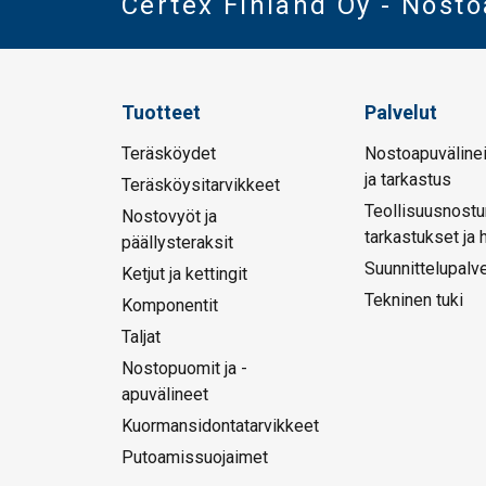
Certex Finland Oy - Nost
Tuotteet
Palvelut
Teräsköydet
Nostoapuvälinei
ja tarkastus
Teräsköysitarvikkeet
Teollisuusnostu
Nostovyöt ja
tarkastukset ja 
päällysteraksit
Suunnittelupalve
Ketjut ja kettingit
Tekninen tuki
Komponentit
Taljat
Nostopuomit ja -
apuvälineet
Kuormansidontatarvikkeet
Putoamissuojaimet