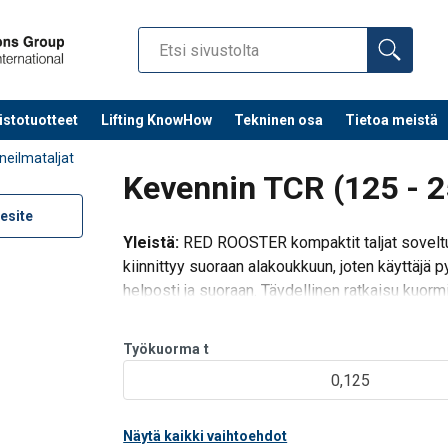
istotuotteet
Lifting KnowHow
Tekninen osa
Tietoa meistä
neilmataljat
Kevennin TCR (125 - 2
esite
Yleistä:
RED ROOSTER kompaktit taljat soveltuv
kiinnittyy suoraan alakoukkuun, joten käyttäj
helposti ja suoraan. Täydellinen ratkaisu kuor
yhdistämällä nostimeen käsi
Työkuorma
t
0,125
Näytä kaikki vaihtoehdot