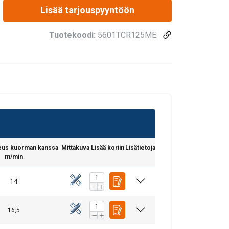
Lisää tarjouspyyntöön
Tuotekoodi:
5601TCR125ME
us kuorman kanssa
Mittakuva
Lisää koriin
Lisätietoja
m/min
14
16,5