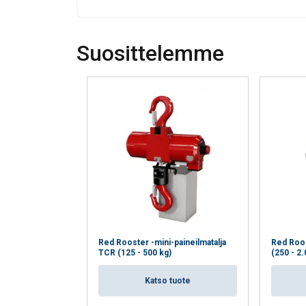
Suosittelemme
Tämä sivusto 
Käytämme evästeitä 
tietoja sivustomme 
muihin tietoihin, jot
Ehdottomasti
välttämättömät
Red Rooster -mini-paineilmatalja
Red Roos
TCR (125 - 500 kg)
(250 - 2.
NÄYTÄ TIEDOT
Katso tuote