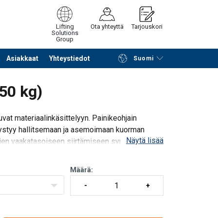
Lifting
Ota yhteyttä
Tarjouskori
Solutions
Group
Asiakkaat
Yhteystiedot
Suomi
Jatka selailua
Tuotekoriin
50 kg)
at materiaalinkäsittelyyn. Painikeohjain
ä pystyy hallitsemaan ja asemoimaan kuorman
Näytä lisää
mien vaakatasoiseen siirtämiseen syntyy
Määrä: