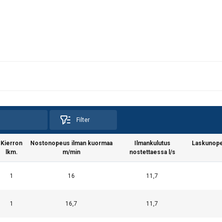
Filter
Kierron
Nostonopeus ilman kuormaa
Ilmankulutus
Laskunope
lkm.
m/min
nostettaessa l/s
1
16
11,7
1
16,7
11,7