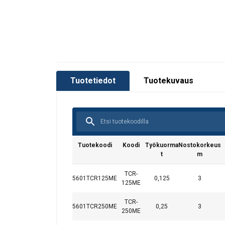
Merkintä:
Tuotetiedot
Tuotekuvaus
Tuotekoodi
Koodi
Työkuorma
Nostokorkeus
t
m
TCR-
5601TCR125ME
0,125
3
125ME
TCR-
5601TCR250ME
0,25
3
250ME