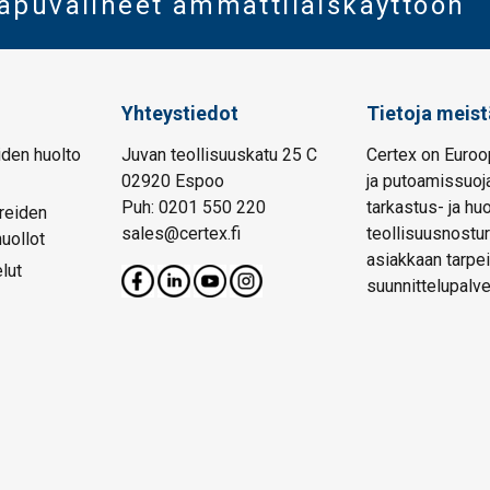
oapuvälineet ammattilaiskäyttöön
Yhteystiedot
Tietoja meist
den huolto
Juvan teollisuuskatu 25 C
Certex on Euroo
02920 Espoo
ja putoamissuoja
Puh: 0201 550 220
tarkastus- ja hu
reiden
sales@certex.fi
teollisuusnostur
huollot
asiakkaan tarpei
lut
suunnittelupalve