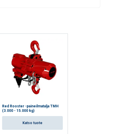
FINNISH
ENGLISH TRANSLATION
n. Jaamme myös
voivat yhdistää ne
eluitaan.
uokittelemattomat
Red Rooster -paineilmatalja TMH
(3.000 - 15.000 kg)
VÄKSY KAIKKI
Katso tuote