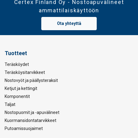
Certex Finland Oy - Nostoapuvälineet
ammattilaiskäyttöön
Ota yhteyttä
Tuotteet
Teräsköydet
Teräsköysitarvikkeet
Nostovyöt ja päällysteraksit
Ketjut ja kettingit
Komponentit
Taljat
Nostopuomit ja -apuvälineet
Kuormansidontatarvikkeet
Putoamissuojaimet