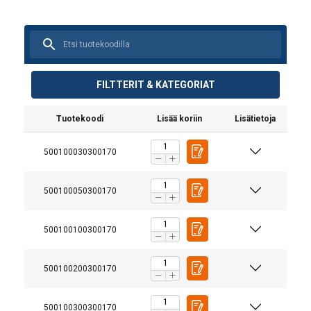
FILTTERIT & KATEGORIAT
Tuotekoodi
Lisää koriin
Lisätietoja
500100030300170
500100050300170
Käyttöohjeet
User Manual Powertex Chain Block PACB-S1
500100100300170
(FI)_1.pdf
500100200300170
500100300300170