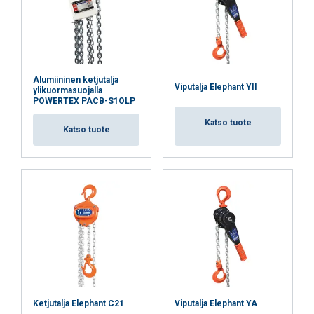
HYVÄKSY KAIKKI
HYLKÄÄ KAIKKI
Alumiininen ketjutalja
Viputalja Elephant YII
ylikuormasuojalla
POWERTEX PACB-S1OLP
NÄYTÄ TIEDOT
Katso tuote
Katso tuote
Ketjutalja Elephant C21
Viputalja Elephant YA