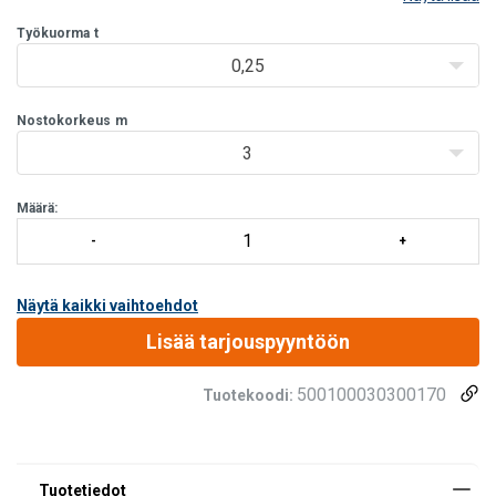
myös vetotaljana.
Työkuorma
Jokainen talja on kuormatestattu 1,5 WLL tuotannon
t
loppuvaiheessa
0,25
Kompakti, kevyt ra
Nostokorkeus
m
3
Määrä:
Näytä kaikki vaihtoehdot
Lisää tarjouspyyntöön
500100030300170
Tuotekoodi: