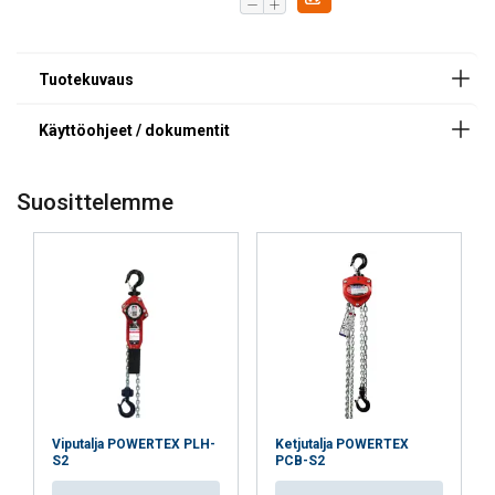
Suosittelemme
Materiaali:
Merkintä:
Lämpötila-alue:
Pintakäsittely:
Standardi:
Viputalja POWERTEX PLH-
Ketjutalja POWERTEX
FINNISH
S2
PCB-S2
Varmuuskerroin:
Tämä sivusto käyttää evästeitä