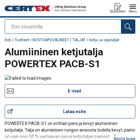
Tarjouskori
Menu
Etsi
Tuote lisätty tarjouspyyntöön
Koti
/
Tuotteet
/
NOSTOAPUVÄLINEET
/
TALJAT
/
Ketju- ja viputaljat
Alumiininen ketjutalja
POWERTEX PACB-S1
E-mail
Lataa esite
POWERTEX PACB-S1 on erittäin pieni ja kevyt alumiininen
ketjutalja. Talja on alumiinisen rungon ansiosta todella kevyt, paino
on vain noin 50 % vastaavan perus ketjutaljan painosta. Toimii
Näytä lisää