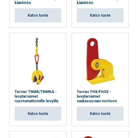
kääntöön
kääntöön
tietoihin, jotka olet heille antanut tai joita he
ovat keränneet käyttäessäsi palveluitaan.
Katso tuote
Katso tuote
Ehdottomasti
Suorituskyvylliset
välttämättömät
Kohdentavat
Toiminnalliset
Luokittelemattomat
Terrier TNMK/TNMKA -
Terrier FHX/FHSX -
levytarraimet
levytarraimet
ruostumattomille levyille
vaakasuoraan nostoon
HYVÄKSY KAIKKI
Katso tuote
Katso tuote
HYLKÄÄ KAIKKI