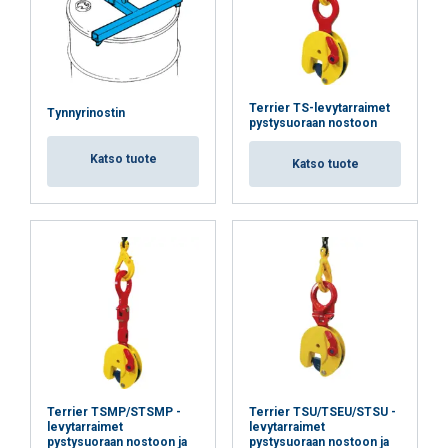
Terrier TS-levytarraimet
Tynnyrinostin
pystysuoraan nostoon
Katso tuote
Katso tuote
FINNISH
Tämä sivusto käyttää evästeitä
ENGLISH TRANSLATION
Käytämme evästeitä sisällön, mainosten
personointiin ja liikenteemme analysointiin.
Jaamme myös tietoja sivustomme käytöstäsi
Terrier TSMP/STSMP -
Terrier TSU/TSEU/STSU -
mainos- ja analytiikkakumppaneidemme
levytarraimet
levytarraimet
kanssa, jotka voivat yhdistää ne muihin
pystysuoraan nostoon ja
pystysuoraan nostoon ja