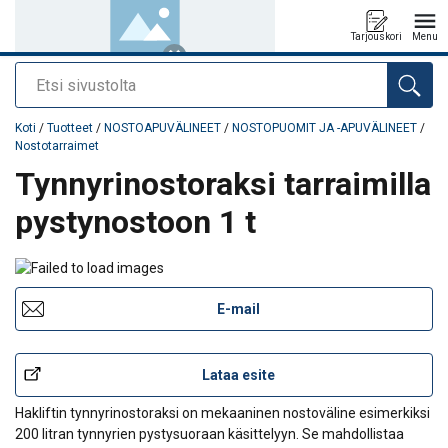
Tarjouskori
Menu
Etsi
Tuote lisätty tarjouspyyntöön
Koti
/
Tuotteet
/
NOSTOAPUVÄLINEET
/
NOSTOPUOMIT JA -APUVÄLINEET
/
Nostotarraimet
Tynnyrinostoraksi tarraimilla
pystynostoon 1 t
E-mail
Lataa esite
Hakliftin tynnyrinostoraksi on mekaaninen nostoväline esimerkiksi
200 litran tynnyrien pystysuoraan käsittelyyn. Se mahdollistaa