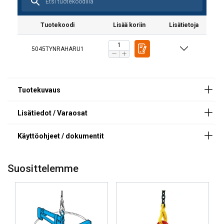
Haklift_manual_TYNRAHARU1-20250912.pdf
Materiaali:
Tuotekoodi
Lisää koriin
Lisätietoja
Merkintä:
Pintakäsittely:
Huomautus:
5045TYNRAHARU1
Varmuuskerroin:
Suosittelemme