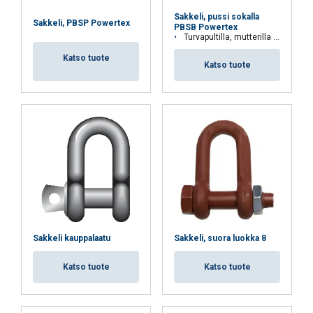
Sakkeli, pussi sokalla
Sakkeli, PBSP Powertex
NÄYTÄ TIEDOT
PBSB Powertex
Turvapultilla, mutterilla ja sokalla
Katso tuote
Katso tuote
Sakkeli kauppalaatu
Sakkeli, suora luokka 8
Katso tuote
Katso tuote