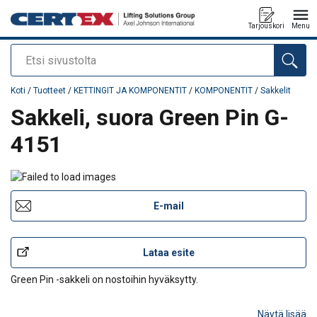
Tarjouskori
Menu
Etsi
Tuote lisätty tarjouspyyntöön
Koti
/
Tuotteet
/
KETTINGIT JA KOMPONENTIT
/
KOMPONENTIT
/
Sakkelit
Sakkeli, suora Green Pin G-
4151
E-mail
Lataa esite
Green Pin -sakkeli on nostoihin hyväksytty.
Näytä lisää