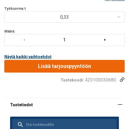
​​​​​​​Sakkelin tekniset tiedot:
Työkuorma
t
0,33
Määrä:
Näytä kaikki vaihtoehdot
Lisää tarjouspyyntöön
420100030680
Tuotekoodi: