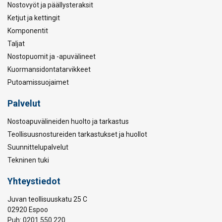
Nostovyöt ja päällysteraksit
Ketjut ja kettingit
Komponentit
Taljat
Nostopuomit ja -apuvälineet
Kuormansidontatarvikkeet
Putoamissuojaimet
Palvelut
Nostoapuvälineiden huolto ja tarkastus
Teollisuusnostureiden tarkastukset ja huollot
Suunnittelupalvelut
Tekninen tuki
Yhteystiedot
Juvan teollisuuskatu 25 C
02920 Espoo
Puh: 0201 550 220