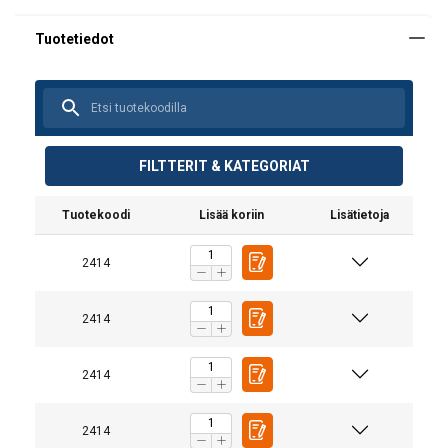
FILTTERIT & KATEGORIAT
Tuotekoodi
Lisää koriin
Lisätietoja
2414
2414
1-osaiset
2-osais
2414
Materiaali:
Käyttöohjeet
Merkintä:
2414