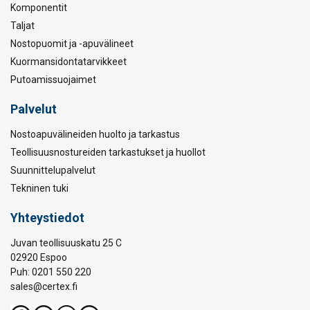
Komponentit
Taljat
Nostopuomit ja -apuvälineet
Kuormansidontatarvikkeet
Putoamissuojaimet
Palvelut
Nostoapuvälineiden huolto ja tarkastus
Teollisuusnostureiden tarkastukset ja huollot
Suunnittelupalvelut
Tekninen tuki
Yhteystiedot
Juvan teollisuuskatu 25 C
02920 Espoo
Puh: 0201 550 220
sales@certex.fi