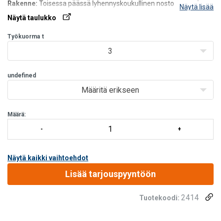
Rakenne:
Toisessa päässä lyhennyskoukullinen nostorengas ja
Näytä lisää
toisessa salpakoukut.
Näytä taulukko
Koko:
Ø 6–16 mm.
Työkuorma
t
3
undefined
Määritä erikseen
Määrä:
Näytä kaikki vaihtoehdot
Lisää tarjouspyyntöön
2414
Tuotekoodi: