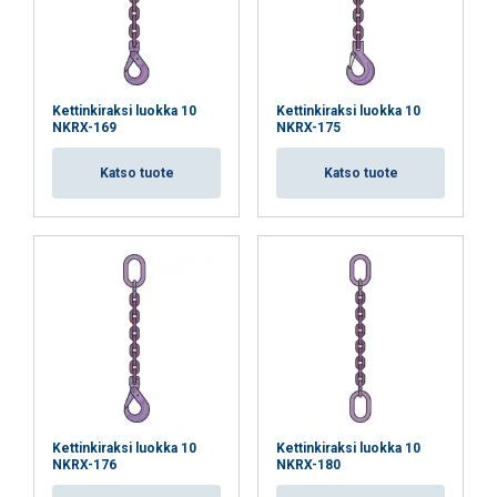
FINNISH
Tämä sivusto käyttää evästeitä
ENGLISH TRANSLATION
Kettinkiraksi luokka 10
Kettinkiraksi luokka 10
Käytämme evästeitä sisällön, mainosten
NKRX-169
NKRX-175
personointiin ja liikenteemme analysointiin.
Jaamme myös tietoja sivustomme käytöstäsi
Katso tuote
Katso tuote
mainos- ja analytiikkakumppaneidemme
kanssa, jotka voivat yhdistää ne muihin
tietoihin, jotka olet heille antanut tai joita he
ovat keränneet käyttäessäsi palveluitaan.
Ehdottomasti
Suorituskyvylliset
välttämättömät
Kohdentavat
Toiminnalliset
Kettinkiraksi luokka 10
Kettinkiraksi luokka 10
NKRX-176
NKRX-180