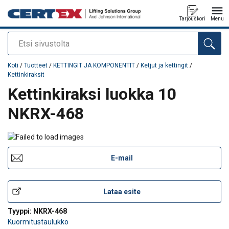
Tarjouskori
Menu
Etsi
Tuote lisätty tarjouspyyntöön
Koti
/
Tuotteet
/
KETTINGIT JA KOMPONENTIT
/
Ketjut ja kettingit
/
Kettinkiraksit
Kettinkiraksi luokka 10
NKRX-468
E-mail
Lataa esite
Tyyppi: NKRX-468
Kuormitustaulukko