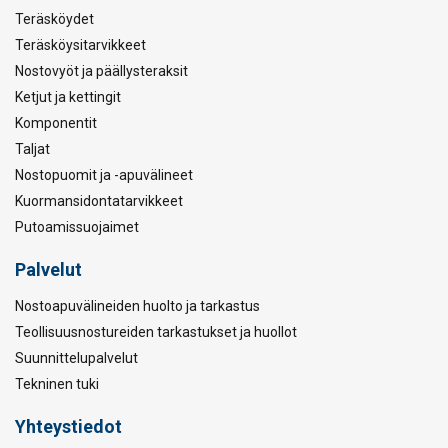
Teräsköydet
Teräsköysitarvikkeet
Nostovyöt ja päällysteraksit
Ketjut ja kettingit
Komponentit
Taljat
Nostopuomit ja -apuvälineet
Kuormansidontatarvikkeet
Putoamissuojaimet
Palvelut
Nostoapuvälineiden huolto ja tarkastus
Teollisuusnostureiden tarkastukset ja huollot
Suunnittelupalvelut
Tekninen tuki
Yhteystiedot