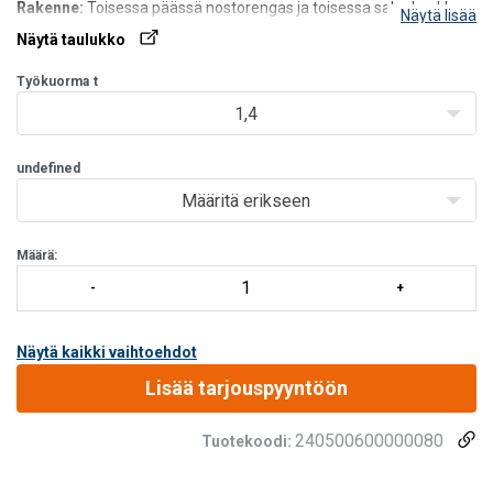
Rakenne:
Toisessa päässä nostorengas ja toisessa salpakoukku.
Näytä lisää
Koko:
Ø 6–32 mm, haarukkaliittimellä 6-22 mm.
Näytä taulukko
Työkuorma
t
1,4
undefined
Määritä erikseen
Määrä:
Näytä kaikki vaihtoehdot
Lisää tarjouspyyntöön
240500600000080
Tuotekoodi: