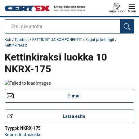
Tarjouskori
Menu
Etsi
Tuote lisätty tarjouspyyntöön
Koti
/
Tuotteet
/
KETTINGIT JA KOMPONENTIT
/
Ketjut ja kettingit
/
Kettinkiraksit
Kettinkiraksi luokka 10
NKRX-175
E-mail
Lataa esite
Tyyppi: NKRX-175
Kuormitustaulukko