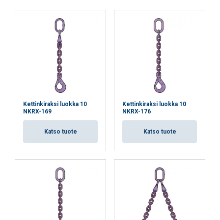
Kerroin
1
0,8
2
1,4
(K
)
L
Kun kiristävässä nostossa käytetään monihaaraista 
Kettinkiraksi luokka 10
Kettinkiraksi luokka 10
NKRX-169
NKRX-176
Katso tuote
Katso tuote