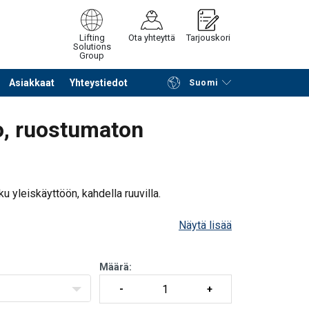
Lifting
Ota yhteyttä
Tarjouskori
Solutions
Group
Asiakkaat
Yhteystiedot
Suomi
Jatka selailua
Tuotekoriin
ko, ruostumaton
 yleiskäyttöön, kahdella ruuvilla.
Näytä lisää
Määrä: