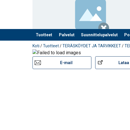
Tuotteet
Palvelut
Suunnittelupalvelut
Po
Tuote lisätty tarjouspyyntöön
Koti
/
Tuotteet
/
TERÄSKÖYDET JA TARVIKKEET
/
TE
Materiaali:
E-mail
Lataa 
Pintakäsittely:
Varoitus: