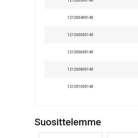
121200300140
121200400140
Tämä sivusto 
121200500140
Käytämme evästeitä 
tietoja sivustomme 
121200600140
muihin tietoihin, jot
Ehdottomasti
121200800140
välttämättömät
121201000140
NÄYTÄ TIEDOT
Suosittelemme