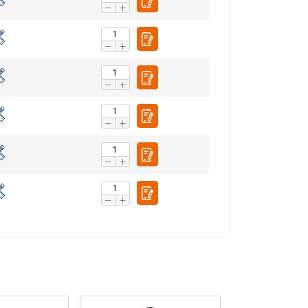
FINNISH
ENGLISH TRANSLATION
n. Jaamme myös
voivat yhdistää ne
eluitaan.
uokittelemattomat
VÄKSY KAIKKI