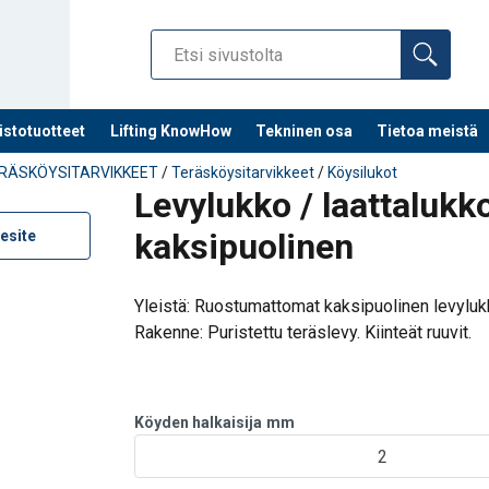
istotuotteet
Lifting KnowHow
Tekninen osa
Tietoa meistä
RÄSKÖYSITARVIKKEET
/
Teräsköysitarvikkeet
/
Köysilukot
Levylukko / laattaluk
kaksipuolinen
esite
Yleistä: Ruostumattomat kaksipuolinen levylukku
Rakenne: Puristettu teräslevy. Kiinteät ruuvit.
Köyden halkaisija
mm
2