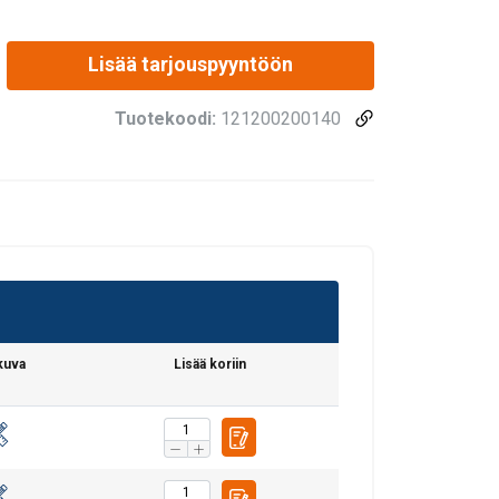
Lisää tarjouspyyntöön
Tuotekoodi:
121200200140
kuva
Lisää koriin