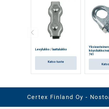
Yksivasteinen
Levylukko / laattalukko
köysilukko/vai
741
Katso tuote
Katso
Certex Finland Oy - Nost