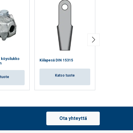
 köysilukko
Yksivasteinen k
Kiilapesä DIN 15315
n
DIN 1142
Katso tuote
 tuote
Katso 
Ota yhteyttä