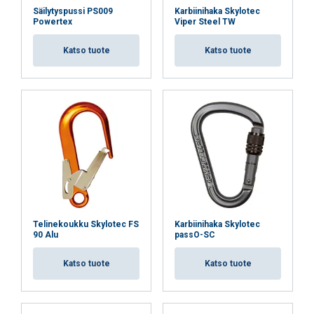
Säilytyspussi PS009
Karbiinihaka Skylotec
Powertex
Viper Steel TW
Katso tuote
Katso tuote
FINNISH
Tämä sivusto käyttää evästeitä
ENGLISH TRANSLATION
Käytämme evästeitä sisällön, mainosten
personointiin ja liikenteemme analysointiin.
Telinekoukku Skylotec FS
Karbiinihaka Skylotec
90 Alu
passO-SC
Jaamme myös tietoja sivustomme käytöstäsi
mainos- ja analytiikkakumppaneidemme
Katso tuote
Katso tuote
kanssa, jotka voivat yhdistää ne muihin
tietoihin, jotka olet heille antanut tai joita he
ovat keränneet käyttäessäsi palveluitaan.