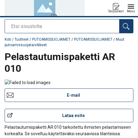
Tarjouskori
Menu
Etsi
Tuote lisätty tarjouspyyntöön
Koti
/
Tuotteet
/
PUTOAMISSUOJAIMET
/
PUTOAMISSUOJAIMET
/
Muut
putoamissuojatarvikkeet
Pelastautumispaketti AR
010
E-mail
Lataa esite
Pelastautumispaketti AR 010 tarkoitettu ihmisten pelastamiseen
korkealta. Se soveltuu käytettäväksi seuraavissa tilanteissa: