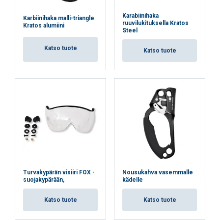
Karabiinihaka
Karbiinihaka malli-triangle
ruuvilukituksella Kratos
Kratos alumiini
Steel
Katso tuote
Katso tuote
Turvakypärän visiiri FOX -
Nousukahva vasemmalle
suojakypärään,
kädelle
Katso tuote
Katso tuote