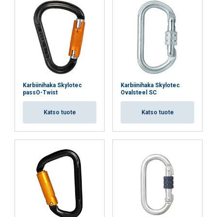
Ehdottomasti
Suorituskyvylliset
välttämättömät
Kohdentavat
Toiminnalliset
Karbiinihaka Skylotec
Karbiinihaka Skylotec
passO-Twist
Ovalsteel SC
Luokittelemattomat
Katso tuote
Katso tuote
HYVÄKSY KAIKKI
HYLKÄÄ KAIKKI
NÄYTÄ TIEDOT