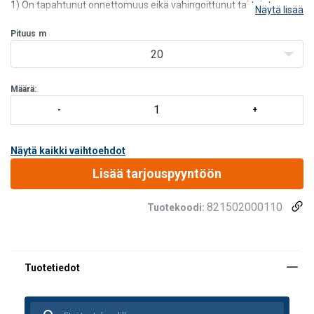
1) On tapahtunut onnettomuus eikä vahingoittunut tai tajuton
Näytä lisää
ihminen pysty pelastautumaan itse.
2) Putoamissuojain on pysäyttänyt putoamisen ja uhri on jäänyt
Pituus
m
roikkuma
20
Määrä:
Näytä kaikki vaihtoehdot
Lisää tarjouspyyntöön
821502000110
Tuotekoodi: