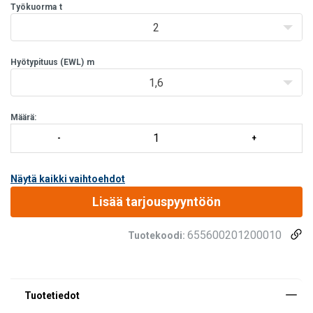
kettinkiraksin pituus 1,6 m tai 1,8 m.
Työkuorma
t
2
Hyötypituus (EWL)
m
1,6
Määrä:
Näytä kaikki vaihtoehdot
Lisää tarjouspyyntöön
655600201200010
Tuotekoodi: