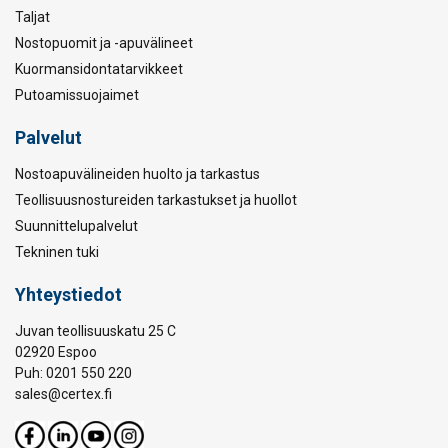
Taljat
Nostopuomit ja -apuvälineet
Kuormansidontatarvikkeet
Putoamissuojaimet
Palvelut
Nostoapuvälineiden huolto ja tarkastus
Teollisuusnostureiden tarkastukset ja huollot
Suunnittelupalvelut
Tekninen tuki
Yhteystiedot
Juvan teollisuuskatu 25 C
02920 Espoo
Puh: 0201 550 220
sales@certex.fi