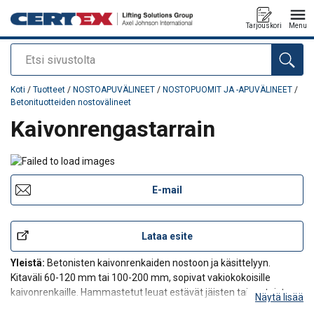
Tarjouskori
Menu
Etsi
Tuote lisätty tarjouspyyntöön
Koti
/
Tuotteet
/
NOSTOAPUVÄLINEET
/
NOSTOPUOMIT JA -APUVÄLINEET
/
Betonituotteiden nostovälineet
Kaivonrengastarrain
E-mail
Lataa esite
Yleistä:
Betonisten kaivonrenkaiden nostoon ja käsittelyyn.
Kitaväli 60-120 mm tai 100-200 mm, sopivat vakiokokoisille
kaivonrenkaille. Hammastetut leuat estävät jäisten tai mutaisten
Näytä lisää
renkaiden luistamisen. Kaksi- tai kolmihaarainen malli,