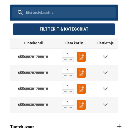
FILTTERIT & KATEGORIAT
Tuotekoodi
Lisää koriin
Lisätietoja
655600201200010
Käyttöohjeet
Kaivonrengastarrain_FI.pdf
655600202000010
655600301200010
655600302000010