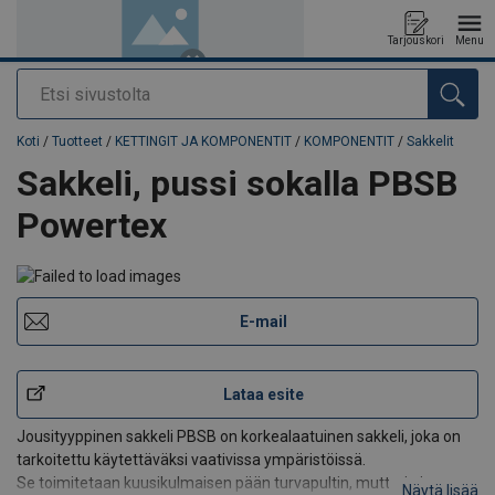
Tarjouskori
Menu
Etsi
Tuote lisätty tarjouspyyntöön
Koti
/
Tuotteet
/
KETTINGIT JA KOMPONENTIT
/
KOMPONENTIT
/
Sakkelit
Sakkeli, pussi sokalla PBSB
Powertex
E-mail
Lataa esite
Jousityyppinen sakkeli PBSB on korkealaatuinen sakkeli, joka on
tarkoitettu käytettäväksi vaativissa ympäristöissä.
Se toimitetaan kuusikulmaisen pään turvapultin, mutterin ja
Näytä lisää