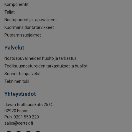
Komponentit
Taljat
Nostopuomit ja -apuvälineet
Kuormansidontatarvikkeet
Putoamissuojaimet
Palvelut
Nostoapuvälineiden huolto ja tarkastus
Teollisuusnostureiden tarkastukset ja huollot
Suunnittelupalvelut
Tekninen tuki
Yhteystiedot
Juvan teollisuuskatu 25 C
02920 Espoo
Puh: 0201 550 220
sales@certex.fi