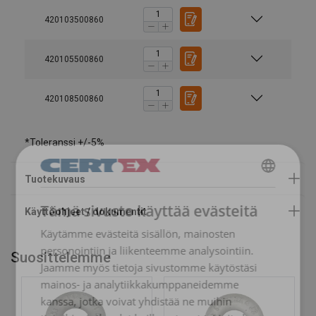
Käyttöohjeet
420103500860
Powertex-Shackle-User-Manual-ML-20260407.pdf
420105500860
Asiakirjat
420108500860
Powertex-Shackle-PBSB-DoC-ML-20260319.pdf
*Toleranssi +/-5%
FINNISH
Tämä sivusto käyttää evästeitä
ENGLISH TRANSLATION
Käytämme evästeitä sisällön, mainosten
personointiin ja liikenteemme analysointiin.
Suosittelemme
Jaamme myös tietoja sivustomme käytöstäsi
mainos- ja analytiikkakumppaneidemme
kanssa, jotka voivat yhdistää ne muihin