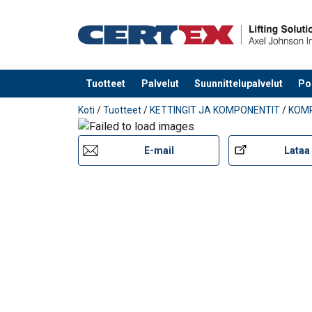
Tuotteet
Palvelut
Suunnittelupalvelut
Po
Tuote lisätty tarjouspyyntöön
Koti
/
Tuotteet
/
KETTINGIT JA KOMPONENTIT
/
KOM
E-mail
Lataa 