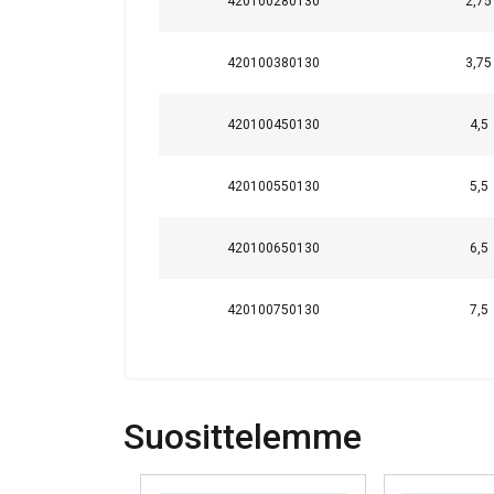
Ehdottomasti
420100280130
2,75
välttämättömät
420100380130
3,75
420100450130
4,5
NÄYTÄ TIEDOT
420100550130
5,5
420100650130
6,5
420100750130
7,5
Suosittelemme