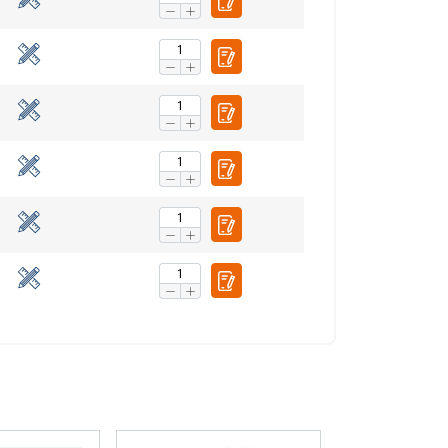
uokittelemattomat
VÄKSY KAIKKI