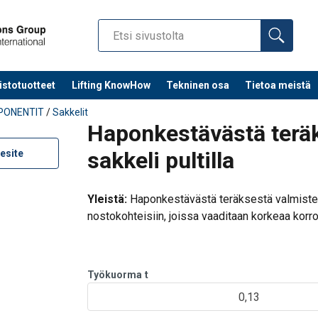
istotuotteet
Lifting KnowHow
Tekninen osa
Tietoa meistä
PONENTIT
/
Sakkelit
Haponkestävästä teräk
sakkeli pultilla
esite
Yleistä:
Haponkestävästä teräksestä valmistett
nostokohteisiin, joissa vaaditaan korkeaa korr
Tyypillisiä käyttökohteita: Vesilaitokset ja muu
kemiantehtaat, offshore-sovelluksi
Työkuorma
t
0,13