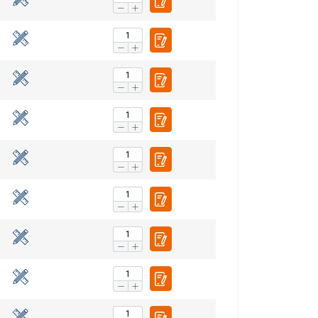
FINNISH
ENGLISH TRANSLATION
n. Jaamme myös
voivat yhdistää ne
eluitaan.