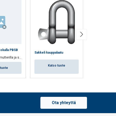
sokalla PBSB
Sakkeli kauppalaatu
Sakkeli, suora l
terilla ja sokalla
Katso tuote
Katso 
 tuote
Ota yhteyttä