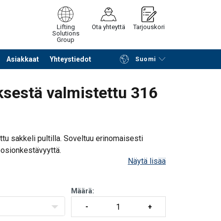
Lifting
Ota yhteyttä
Tarjouskori
Solutions
Group
Asiakkaat
Yhteystiedot
Suomi
Jatka selailua
Tuotekoriin
sestä valmistettu 316
u sakkeli pultilla. Soveltuu erinomaisesti
oosionkestävyyttä.
Näytä lisää
t syövyttävät ympäristöt, pumppuketjut ja -hissit,
Määrä: