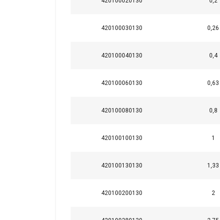
420100020130
0,2
420100030130
0,26
420100040130
0,4
420100060130
0,63
420100080130
0,8
420100100130
1
Tämä sivusto 
420100130130
1,33
Käytämme evästeitä 
tietoja sivustomme 
420100200130
2
muihin tietoihin, jot