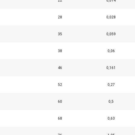
22
0,014
28
0,028
35
0,059
38
0,06
46
0,161
52
0,27
käyttää evästeitä
60
0,5
sisällön, mainosten personointiin ja liikenteemme analysointii
käytöstäsi mainos- ja analytiikkakumppaneidemme kanssa, jotka 
68
0,63
ka olet heille antanut tai joita he ovat keränneet käyttäessäsi palv