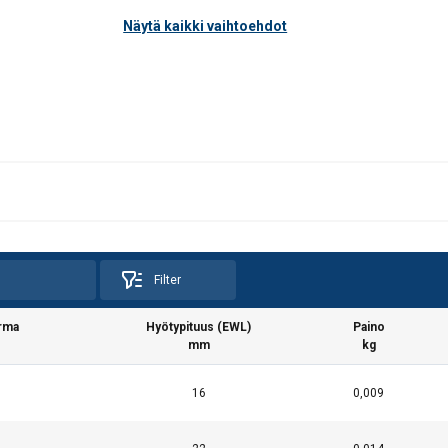
Näytä kaikki vaihtoehdot
Filter
rma
Hyötypituus (EWL)
Paino
mm
kg
16
0,009