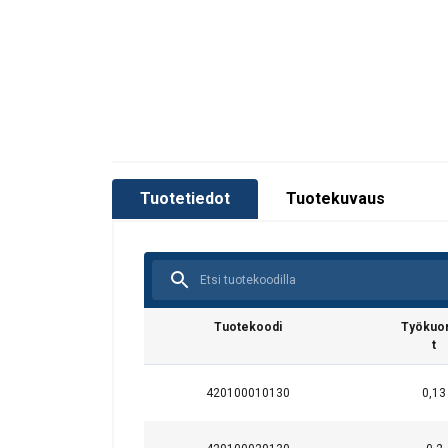
Tuotetiedot
Tuotekuvaus
Materiaali:
Merkintä:
Pintakäsittely:
Tuotekoodi
Työkuo
t
Varmuuskerroin:
420100010130
0,13