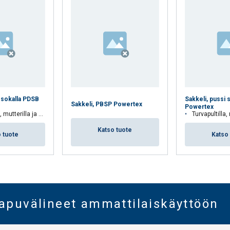
 sokalla PDSB
Sakkeli, pussi 
Sakkeli, PBSP Powertex
Powertex
tterilla ja sokalla
Turvapultilla, mut
Katso tuote
 tuote
Katso
oapuvälineet ammattilaiskäyttöön