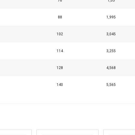
Suorituskyvylliset
Kohdentavat
Toiminnalliset
L
76
1,05
88
1,995
102
3,045
HYLKÄÄ KAIKKI
HY
114
3,255
128
4,568
140
5,565