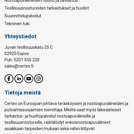
Nostoapuvälineiden huolto ja tarkastus
Teollisuusnostureiden tarkastukset ja huollot
Suunnittelupalvelut
Tekninen tuki
Yhteystiedot
Juvan teollisuuskatu 25 C
02920 Espoo
Puh: 0201 550 220
sales@certex.fi
Tietoja meistä
Certex on Euroopan johtava teräsköysien ja nostoapuvälineiden ja
putoamissuojaimien toimittaja. Meiltä saat myös lakisääteiset
tarkastus- ja huoltopalvelut nostoapuvälineille ja
teollisuusnostureille, räätälöidyt erikoisnostoapuvälineet
asiakkaan tarpeiden mukaan sekä niihin liittyvät