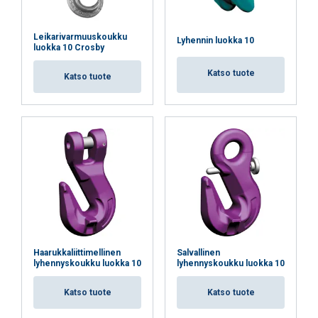
HYVÄKSY KAIKKI
Leikarivarmuuskoukku
Lyhennin luokka 10
luokka 10 Crosby
HYLKÄÄ KAIKKI
Katso tuote
Katso tuote
NÄYTÄ TIEDOT
Haarukkaliittimellinen
Salvallinen
lyhennyskoukku luokka 10
lyhennyskoukku luokka 10
Katso tuote
Katso tuote