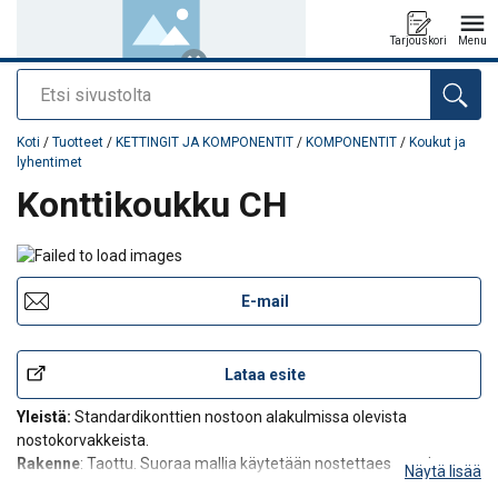
Tarjouskori
Menu
Etsi
Tuote lisätty tarjouspyyntöön
Koti
/
Tuotteet
/
KETTINGIT JA KOMPONENTIT
/
KOMPONENTIT
/
Koukut ja
lyhentimet
Konttikoukku CH
E-mail
Lataa esite
Yleistä:
Standardikonttien nostoon alakulmissa olevista
nostokorvakkeista.
Rakenne
: Taottu. Suoraa mallia käytetään nostettaessa esim.
Näytä lisää
nostokehikolla. Nostettaessa esim. poikittaisella puomilla