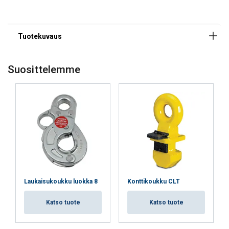
Suosittelemme
Laukaisukoukku luokka 8
Konttikoukku CLT
FINNISH
Katso tuote
Katso tuote
Tämä sivusto käyttää evästeitä
ENGLISH TRANSLATION