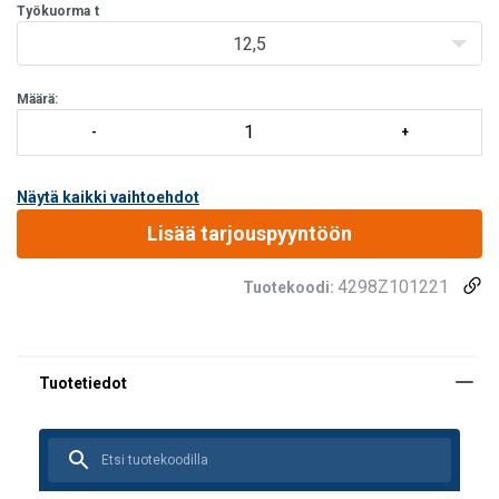
käytetään vinoja (45°) koukkuja.
Työkuorma
t
Merkintä
:
Valmistajan tuotekoodi.
12,5
Koekuorma
: 2 x WLL.
Määrä:
Näytä kaikki vaihtoehdot
Lisää tarjouspyyntöön
4298Z101221
Tuotekoodi: