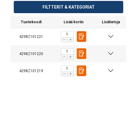
FILTTERIT & KATEGORIAT
Tuotekoodi
Lisää koriin
Lisätietoja
4298Z101221
4298Z101220
4298Z101219
:
Materiaali:
Pintakäsittely:
Varmuuskerroin:
Luokka: