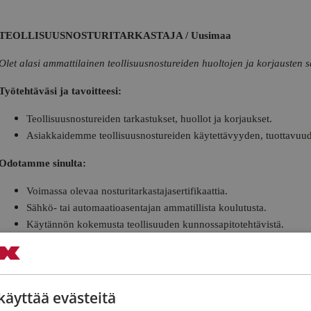
TEOLLISUUSNOSTURITARKASTAJA / Uusimaa
Olet alasi ammattilainen teollisuusnostureiden huoltojen ja korjausten s
Työtehtäväsi ja tavoitteesi:
Teollisuusnostureiden tarkastukset, huollot ja korjaukset.
Asiakkaidemme teollisuusnostureiden käytettävyyden, tuottavuude
Odotamme sinulta:
Voimassa olevaa nosturitarkastajasertifikaattia.
Sähkö- tai automaatioasentajan ammatillista koulutusta.
Käytännön kokemusta teollisuuden kunnossapitotehtävistä.
Hyviä asiakaspalvelutaitoja ja kykyä toimia osana tiimiä.
Pitkäjänteisyyttä ja itseohjautuvuutta.
Halua oppia uutta ja kehittää itseäsi osana tiimiämme.
Hyvää suomen kielen suullista ja kirjallista hallintaa.
käyttää evästeitä