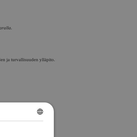
aralla.
n ja turvallisuu
den ylläpito.
FINNISH
ENGLISH TRANSLATION