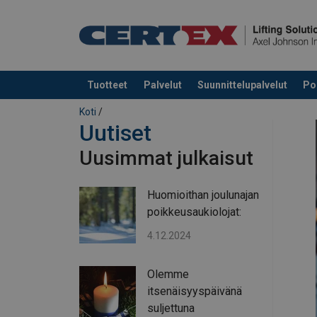
Tuotteet
Palvelut
Suunnittelupalvelut
Po
Tuote lisätty tarjouspyyntöön
Koti
/
Uutiset
Uusimmat julkaisut
Huomioithan joulunajan
poikkeusaukiolojat:
4.12.2024
Olemme
itsenäisyyspäivänä
suljettuna