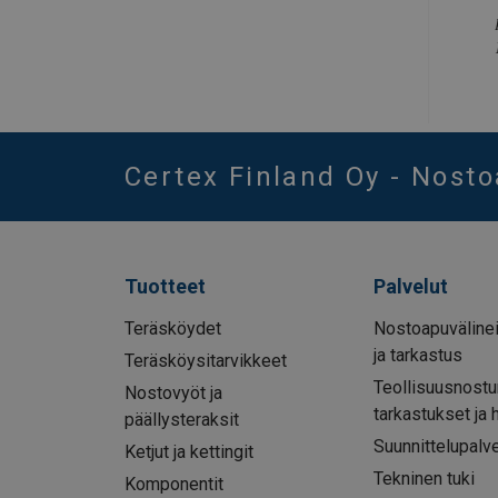
Certex Finland Oy - Nost
Tuotteet
Palvelut
Teräsköydet
Nostoapuvälinei
ja tarkastus
Teräsköysitarvikkeet
Teollisuusnostu
Nostovyöt ja
tarkastukset ja 
päällysteraksit
Suunnittelupalve
Ketjut ja kettingit
Tekninen tuki
Komponentit