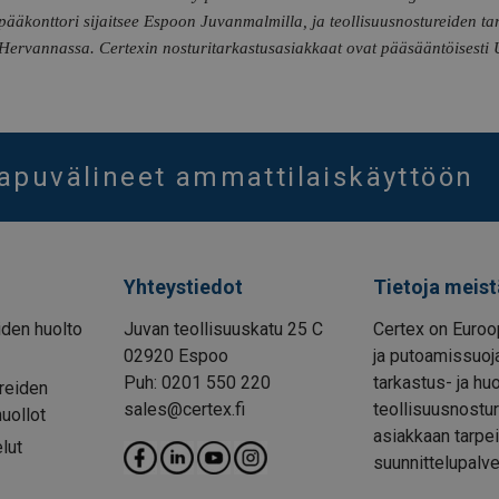
pääkonttori sijaitsee Espoon Juvanmalmilla, ja teollisuusnostureiden tar
Hervannassa.
Certexin nosturitarkastusasiakkaat ovat pääsääntöisest
oapuvälineet ammattilaiskäyttöön
Yhteystiedot
Tietoja meist
den huolto
Juvan teollisuuskatu 25 C
Certex on Euroo
02920 Espoo
ja putoamissuoja
Puh: 0201 550 220
tarkastus- ja hu
reiden
sales@certex.fi
teollisuusnostur
huollot
asiakkaan tarpei
lut
suunnittelupalve