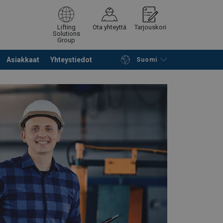
Lifting
Ota yhteyttä
Tarjouskori
Solutions
Group
Asiakkaat
Yhteystiedot
Suomi
Jatka selailua
Tuotekoriin