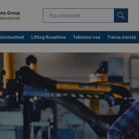
istotuotteet
Lifting KnowHow
Tekninen osa
Tietoa meistä