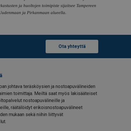
kastusten ja huoltojen toimipiste sijaitsee Tampereen
i Uudenmaan ja Pirkanmaan alueella.
Ota yhteyttä
ä
pan johtava teräsköysien ja nostoapuvälineiden
imien toimittaja. Meiltä saat myös lakisääteiset
oltopalvelut nostoapuvälineille ja
eille, räätälöidyt erikoisnostoapuvälineet
den mukaan sekä niihin liittyvät
lut.