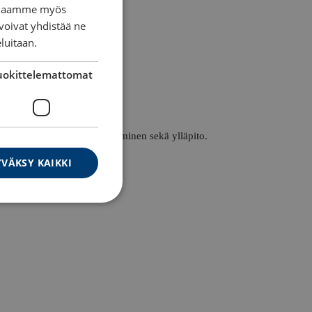
n. Jaamme myös
voivat yhdistää ne
eluitaan.
uokittelemattomat
ja turvallisuuden varmistaminen sekä ylläpito.
VÄKSY KAIKKI