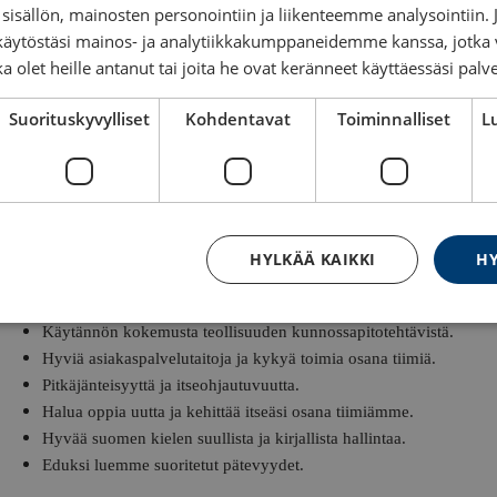
sisällön, mainosten personointiin ja liikenteemme analysointii
käytöstäsi mainos- ja analytiikkakumppaneidemme kanssa, jotka 
NOSTOAPUVÄLINEIDEN TARKASTAJA / Pirkanmaa
ka olet heille antanut tai joita he ovat keränneet käyttäessäsi palv
Olet nostoapuvälineiden tarkastusten ja -huoltojen ammattilainen.
Suorituskyvylliset
Kohdentavat
Toiminnalliset
L
Tehtäväsi ja tavoitteesi:
Nostoapuvälineiden tarkastukset ja korjaukset.
Asiakkaidemme nostoapuvälineiden käytettävyyden, tuottavuuden 
HYLKÄÄ KAIKKI
HY
Odotamme sinulta:
Kokemusta nostoapuvälineistä ja niiden tarkastamisesta.
Käytännön kokemusta teollisuuden kunnossapitotehtävistä.
Hyviä asiakaspalvelutaitoja ja kykyä toimia osana tiimiä.
Pitkäjänteisyyttä ja itseohjautuvuutta.
Halua oppia uutta ja kehittää itseäsi osana tiimiämme.
Hyvää suomen kielen suullista ja kirjallista hallintaa.
Eduksi luemme suoritetut pätevyydet.