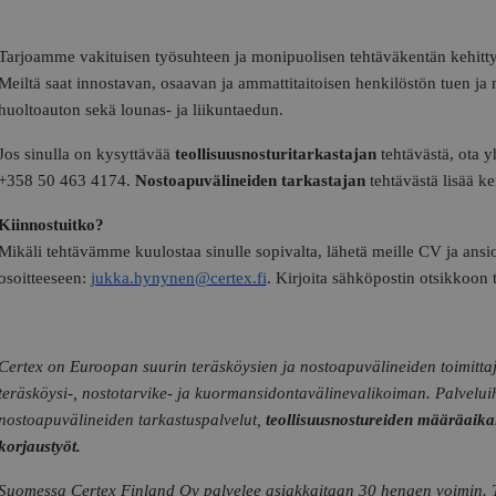
Tarjoamme vakituisen työsuhteen ja monipuolisen tehtäväkentän kehitty
Meiltä saat innostavan, osaavan ja ammattitaitoisen henkilöstön tuen ja 
huoltoauton sekä lounas- ja liikuntaedun.
Jos sinulla on kysyttävää
teollisuusnosturitarkastajan
tehtävästä, ota 
+358 50 463 4174.
Nostoapuvälineiden tarkastajan
tehtävästä lisää k
Kiinnostuitko?
Mikäli tehtävämme kuulostaa sinulle sopivalta, lähetä meille CV ja ansi
osoitteeseen:
jukka.hynynen@certex.fi
. Kirjoita sähköpostin otsikkoon 
Certex on Euroopan suurin teräsköysien ja nostoapuvälineiden toimitt
teräsköysi-, nostotarvike- ja kuormansidontavälinevalikoiman. Palvelui
nostoapuvälineiden tarkastuspalvelut,
teollisuusnostureiden määräaikai
korjaustyöt.
Suomessa Certex Finland Oy palvelee asiakkaitaan 30 hengen voimin. Toi