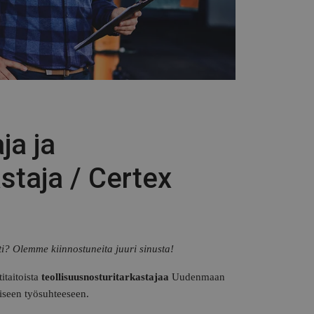
ja ja
staja / Certex
sti? Olemme kiinnostuneita juuri sinusta!
taitoista
teollisuusnosturitarkastajaa
Uudenmaan
iseen työsuhteeseen.