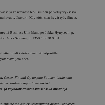
vässä ja kasvavassa teollisuuden palveluyrityksessä.
mukavat työkaverit. Käyttöösi saat hyvät työvälineet,
yhteyttä Business Unit Manager Jukka Hynyseen, p.
ertoo Mika Salonen, p. +358 40 830 9431.
oluettelo palkkatoiveineen sähköpostilla
työtehtävä jota haet.
aja. Certex Finland Oy tarjoaa Suomen laajimman
himme kuuluvat myös lakisääteiset
s- ja käyttöönottotarkastukset sekä huollot ja
mimme laajasti eri teollisuuden aloilla. Yrityksen