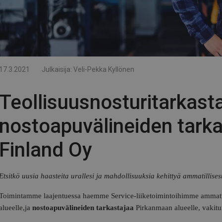
17.3.2021
Julkaisija:
Veli-Pekka Kyllönen
Teollisuusnosturitarkasta
nostoapuvälineiden tarka
Finland Oy
Etsitkö uusia haasteita urallesi ja mahdollisuuksia kehittyä ammatillise
Toimintamme laajentuessa haemme Service-liiketoimintoihimme ammatti
alueelle,
ja
nostoapuvälineiden tarkastajaa
Pirkanmaan alueelle, vakitu