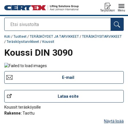
Tarjouskori
Menu
Etsi
Tuote lisätty tarjouspyyntöön
Koti
/
Tuotteet
/
TERÄSKÖYDET JA TARVIKKEET
/
TERÄSKÖYSITARVIKKEET
/
Teräsköysitarvikkeet
/
Koussit
Koussi DIN 3090
E-mail
Lataa esite
Koussit teräsköysille
Rakenne:
Taottu
Näytä lisää