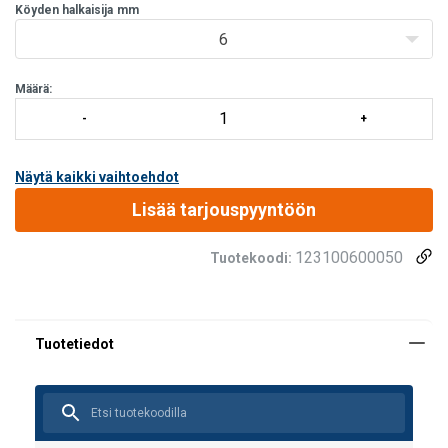
Köyden halkaisija
mm
6
Määrä:
Näytä kaikki vaihtoehdot
Lisää tarjouspyyntöön
123100600050
Tuotekoodi: